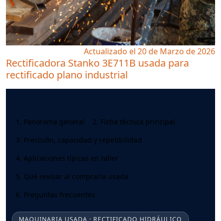
Actualizado el 20 de Marzo de 2026
Rectificadora Stanko 3E711B usada para
rectificado plano industrial
1. Panorama general
2. Ficha técnica principal
3. Precisión, capacidad y repetibilidad
4. Aplicaciones típicas en taller
5. Qué revisar al comprarla usada
6. Preguntas frecuentes
MAQUINARIA USADA · RECTIFICADO HIDRÁULICO