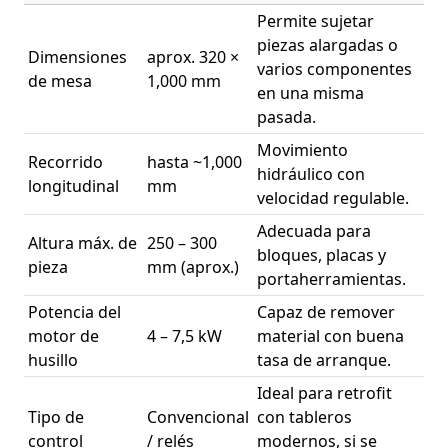
Permite sujetar
piezas alargadas o
Dimensiones
aprox. 320 ×
varios componentes
de mesa
1,000 mm
en una misma
pasada.
Movimiento
Recorrido
hasta ~1,000
hidráulico con
longitudinal
mm
velocidad regulable.
Adecuada para
Altura máx. de
250 – 300
bloques, placas y
pieza
mm (aprox.)
portaherramientas.
Potencia del
Capaz de remover
motor de
4 – 7,5 kW
material con buena
husillo
tasa de arranque.
Ideal para retrofit
Tipo de
Convencional
con tableros
control
/ relés
modernos, si se