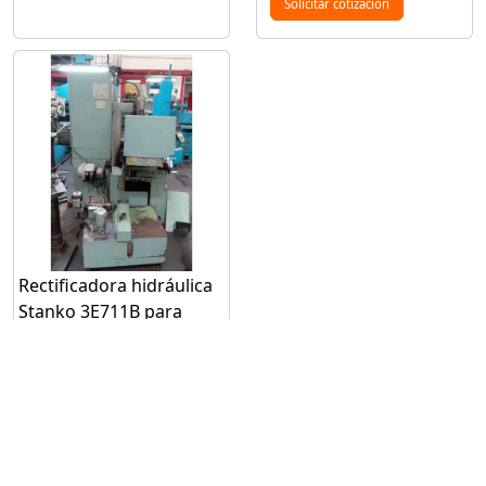
Solicitar cotización
Rectificadora hidráulica
Stanko 3E711B para
rectificado hasta 1 m
Modelo:3E711B
Solicitar
cotización