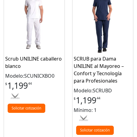
Scrub UNILINE caballero
SCRUB para Dama
blanco
UNILINE al Mayoreo –
Confort y Tecnología
Modelo:SCUNICXBO0
para Profesionales
1,199
44
$
Modelo:SCRUBD
1,199
44
$
Solicitar cotización
Mínimo: 1
Solicitar cotización