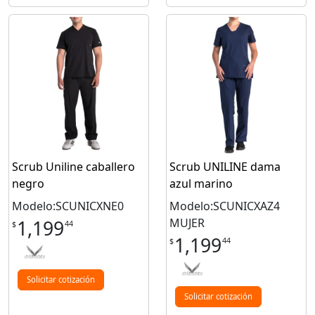
Scrub Uniline caballero
Scrub UNILINE dama
negro
azul marino
Modelo:SCUNICXNE0
Modelo:SCUNICXAZ4
MUJER
1,199
44
$
1,199
44
$
Solicitar cotización
Solicitar cotización