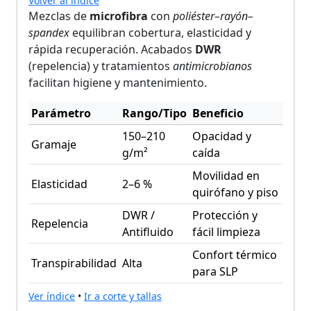
Volver al índice
Mezclas de
microfibra
con
poliéster–rayón–
spandex
equilibran cobertura, elasticidad y
rápida recuperación. Acabados
DWR
(repelencia) y tratamientos
antimicrobianos
facilitan higiene y mantenimiento.
Parámetro
Rango/Tipo
Beneficio
150–210
Opacidad y
Gramaje
g/m²
caída
Movilidad en
Elasticidad
2–6 %
quirófano y piso
DWR /
Protección y
Repelencia
Antifluido
fácil limpieza
Confort térmico
Transpirabilidad
Alta
para SLP
Ver índice
•
Ir a corte y tallas