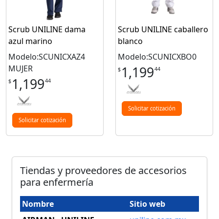
Scrub UNILINE dama
Scrub UNILINE caballero
azul marino
blanco
Modelo:SCUNICXAZ4
Modelo:SCUNICXBO0
MUJER
1,199
44
$
1,199
44
$
Solicitar cotización
Solicitar cotización
Tiendas y proveedores de accesorios
para enfermería
Nombre
Sitio web