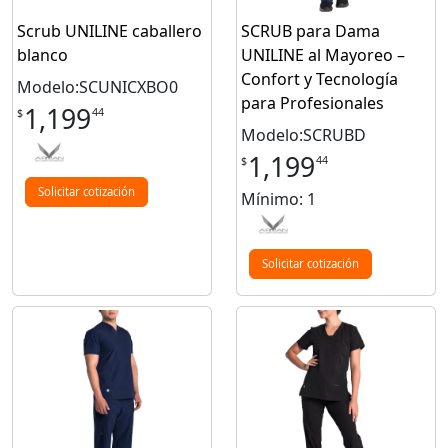
Scrub UNILINE caballero
SCRUB para Dama
blanco
UNILINE al Mayoreo –
Confort y Tecnología
Modelo:SCUNICXBO0
para Profesionales
1,199
44
$
Modelo:SCRUBD
1,199
44
$
Solicitar cotización
Mínimo: 1
Solicitar cotización