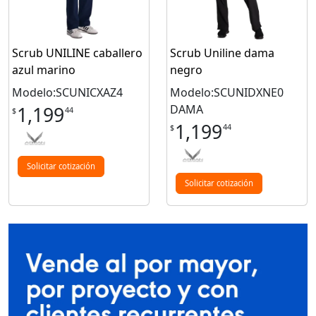
Scrub UNILINE caballero
Scrub Uniline dama
azul marino
negro
Modelo:SCUNICXAZ4
Modelo:SCUNIDXNE0
DAMA
1,199
44
$
1,199
44
$
Solicitar cotización
Solicitar cotización