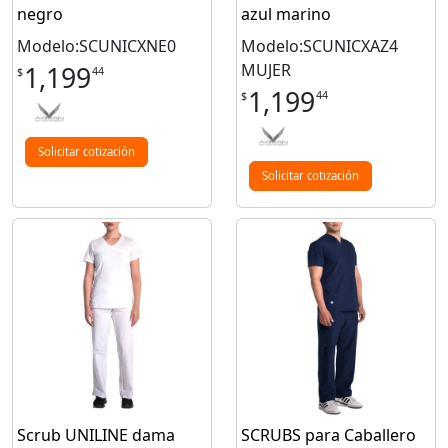
negro
azul marino
Modelo:SCUNICXNE0
Modelo:SCUNICXAZ4
MUJER
1,199
44
$
1,199
44
$
Solicitar cotización
Solicitar cotización
Scrub UNILINE dama
SCRUBS para Caballero