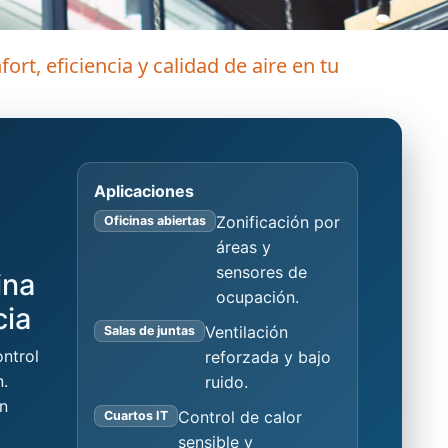
ort, eficiencia y calidad de aire en tu
Aplicaciones
Zonificación por
Oficinas abiertas
áreas y
sensores de
ina
ocupación.
cia
Ventilación
Salas de juntas
ntrol
reforzada y bajo
n.
ruido.
on
Control de calor
Cuartos IT
sensible y