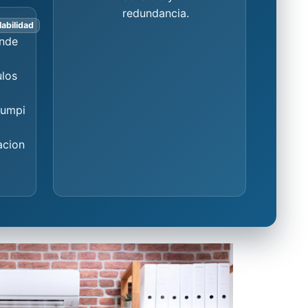
redundancia.
abilidad
nde
los
rumpi
acion