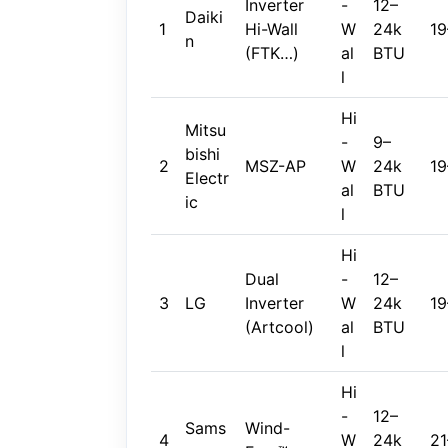
Inverter
-
12–
Daiki
1
Hi-Wall
W
24k
19
n
(FTK…)
al
BTU
l
Hi
Mitsu
-
9–
bishi
2
MSZ-AP
W
24k
19
Electr
al
BTU
ic
l
Hi
Dual
-
12–
3
LG
Inverter
W
24k
19
(Artcool)
al
BTU
l
Hi
-
12–
Sams
Wind-
4
W
24k
21