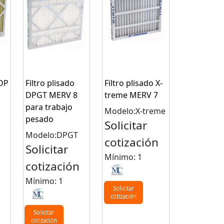
 DP
Filtro plisado
Filtro plisado X-
DPGT MERV 8
treme MERV 7
para trabajo
Modelo:X-treme
pesado
Solicitar
Modelo:DPGT
cotización
Solicitar
n
Mínimo: 1
cotización
Mínimo: 1
Solicitar
cotización
Solicitar
cotización