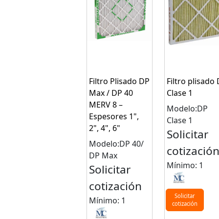
Filtro Plisado DP
Filtro plisado
Max / DP 40
Clase 1
MERV 8 –
Modelo:DP
Espesores 1",
Clase 1
2", 4", 6"
Solicitar
Modelo:DP 40/
cotizació
DP Max
Mínimo: 1
Solicitar
cotización
Solicitar
Mínimo: 1
cotización