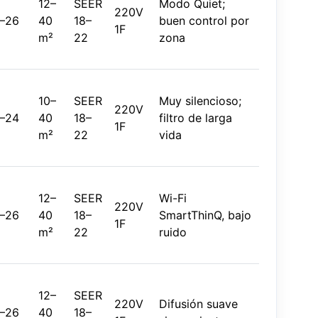
12–
SEER
Modo Quiet;
220V
–26
40
18–
buen control por
1F
m²
22
zona
10–
SEER
Muy silencioso;
220V
–24
40
18–
filtro de larga
1F
m²
22
vida
12–
SEER
Wi-Fi
220V
–26
40
18–
SmartThinQ, bajo
1F
m²
22
ruido
12–
SEER
220V
Difusión suave
–26
40
18–