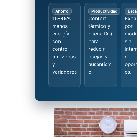
Ahorro
Productividad
Escal
15–35%
Confort
Expa
menos
térmico y
por
energía
buena IAQ
módu
con
para
sin
control
reducir
inter
por zonas
quejas y
r
y
ausentism
oper
variadores
o.
es.
.