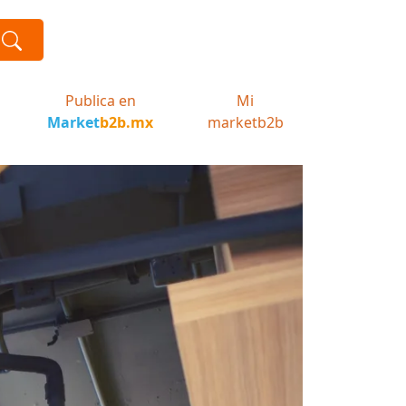
Publica en
Mi
Market
b2b.mx
marketb2b