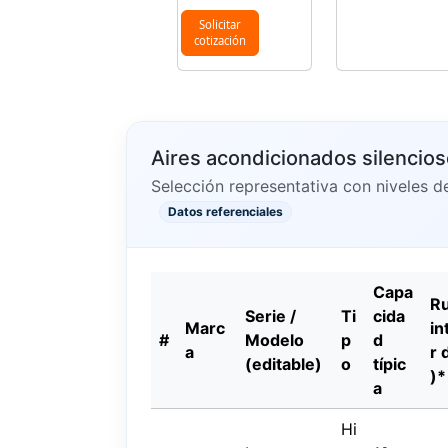
Solicitar
cotización
Aires acondicionados silencios
Selección representativa con niveles d
Datos referenciales
Capa
Ru
Serie /
Ti
cida
Marc
in
#
Modelo
p
d
a
r 
(editable)
o
típic
)*
a
Hi