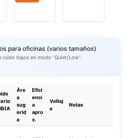
os para oficinas (varios tamaños)
e ruido bajos en modo “Quiet/Low”.
Áre
Efici
ido
a
enci
terio
Voltaj
sug
a
Notas
dB(A
e
erid
apro
a
x.