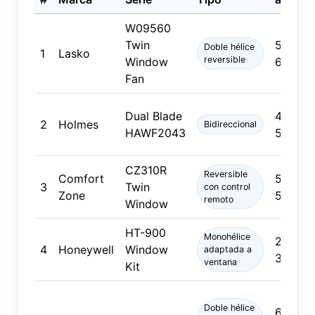
W09560
Twin
500–
Doble hélice
1
Lasko
reversible
Window
600
Fan
Dual Blade
400–
2
Holmes
Bidireccional
HAWF2043
500
CZ310R
Reversible
Comfort
500–
3
Twin
con control
Zone
550
remoto
Window
HT-900
Monohélice
250–
4
Honeywell
Window
adaptada a
300
ventana
Kit
Doble hélice
600–