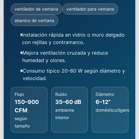
ventilador de ventana
ventilador para ventana
abanico de ventana
Instalación rápida en vidrio o muro delgado
con rejillas y contramarco.
Mejora ventilación cruzada y reduce
humedad y olores.
Consumo típico 20–80 W según diámetro y
velocidad.
Flujo
Ruido
Diámetro
150–900
35–60 dB
6–12”
CFM
ambiente
doméstico/ligero
interior
según
tamaño