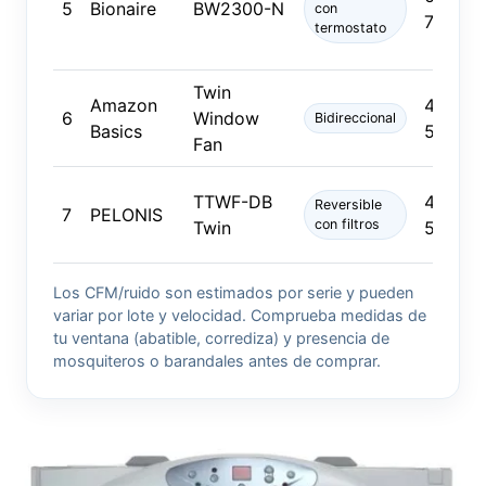
5
Bionaire
BW2300-N
con
700
termostato
Twin
Amazon
450–
6
Window
Bidireccional
Basics
500
Fan
TTWF-DB
450–
Reversible
7
PELONIS
con filtros
Twin
520
Los CFM/ruido son estimados por serie y pueden
variar por lote y velocidad. Comprueba medidas de
tu ventana (abatible, corrediza) y presencia de
mosquiteros o barandales antes de comprar.