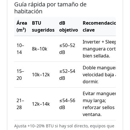
Guía rápida por tamaño de
habitación
Área
BTU
dB
Recomendaciones
(m²)
sugeridos
objetivo
clave
Inverter + Sleep,
10–
≤50–52
8k–10k
manguera corta y
14
dB
bien sellada.
Doble manguera,
15–
≤52–54
10k–12k
velocidad baja al
20
dB
dormir.
Evitar manguera
21–
≤54–56
muy larga;
12k–14k
28
dB
reforzar sellos en
ventana.
Ajusta +10–20% BTU si hay sol directo, equipos que