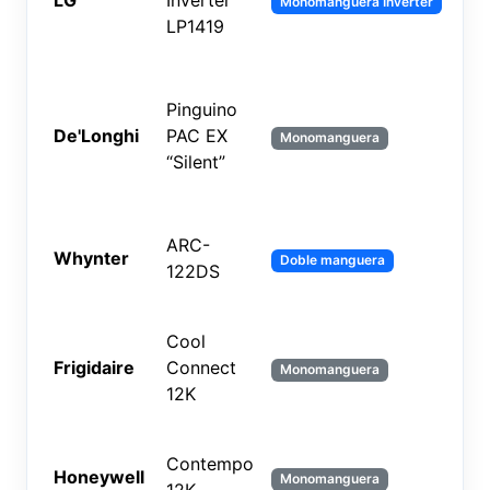
LG
Inverter
14
Monomanguera Inverter
LP1419
Pinguino
De'Longhi
PAC EX
~1
Monomanguera
“Silent”
ARC-
Whynter
12
Doble manguera
122DS
Cool
Frigidaire
Connect
12
Monomanguera
12K
Contempo
Honeywell
12
Monomanguera