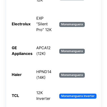
12K
EXP
Electrolux
“Silent
~1
Monomanguera
Pro” 12K
GE
APCA12
12
Monomanguera
Appliances
(12K)
HPND14
Haier
14
Monomanguera
(14K)
12K
TCL
12
Monomanguera Inverter
Inverter