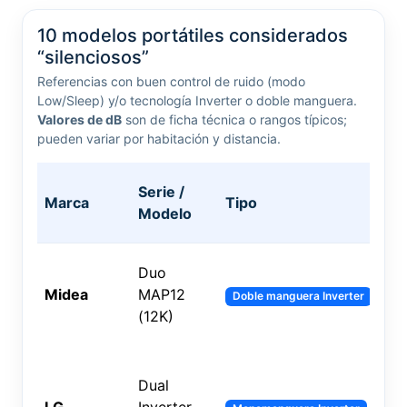
10 modelos portátiles considerados
“silenciosos”
Referencias con buen control de ruido (modo
Low/Sleep) y/o tecnología Inverter o doble manguera.
Valores de dB
son de ficha técnica o rangos típicos;
pueden variar por habitación y distancia.
Serie /
Ca
Marca
Tipo
Modelo
(B
Duo
Midea
MAP12
12
Doble manguera Inverter
(12K)
Dual