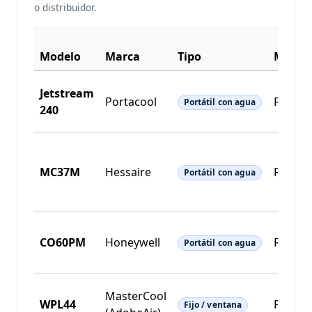
o distribuidor.
Modelo
Marca
Tipo
Monta
Jetstream
Portacool
Rueda
Portátil con agua
240
MC37M
Hessaire
Rueda
Portátil con agua
CO60PM
Honeywell
Rueda
Portátil con agua
MasterCool
WPL44
Pared/
Fijo / ventana