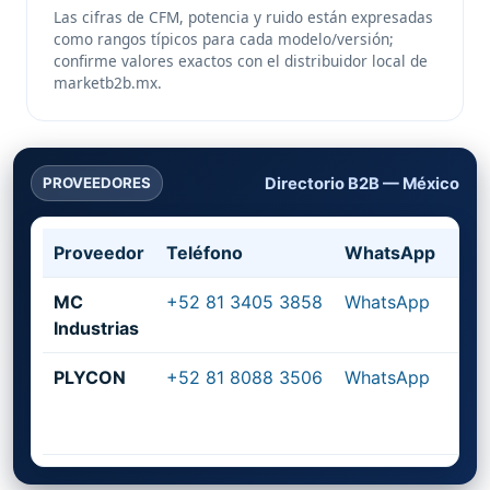
Las cifras de CFM, potencia y ruido están expresadas
como rangos típicos para cada modelo/versión;
confirme valores exactos con el distribuidor local de
marketb2b.mx.
Directorio B2B — México
PROVEEDORES
Proveedor
Teléfono
WhatsApp
Pág
MC
+52 81 3405 3858
WhatsApp
mci
Industrias
PLYCON
+52 81 8088 3506
WhatsApp