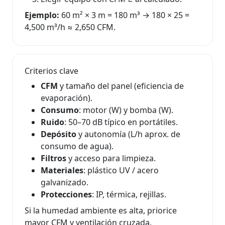
Ejemplo:
60 m² × 3 m = 180 m³ → 180 × 25 =
4,500 m³/h ≈ 2,650 CFM.
Criterios clave
CFM
y tamaño del panel (eficiencia de
evaporación).
Consumo
: motor (W) y bomba (W).
Ruido
: 50–70 dB típico en portátiles.
Depósito
y autonomía (L/h aprox. de
consumo de agua).
Filtros
y acceso para limpieza.
Materiales
: plástico UV / acero
galvanizado.
Protecciones
: IP, térmica, rejillas.
Si la humedad ambiente es alta, priorice
mayor CFM y ventilación cruzada.