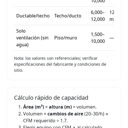
10,000
6,000–
120–250
Ductable/techo
Techo/ducto
12,000
m²
Solo
1,500–
ventilación (sin
Piso/muro
—
10,000
agua)
Nota: los valores son referenciales; verificar
especificaciones del fabricante y condiciones de
sitio.
Cálculo rápido de capacidad
Área (m²)
×
altura (m)
= volumen.
Volumen ×
cambios de aire
(20–30/h) ≈
CFM requerido ÷ 1.7.
Elegir equipo con CFM ≥ al calculado.