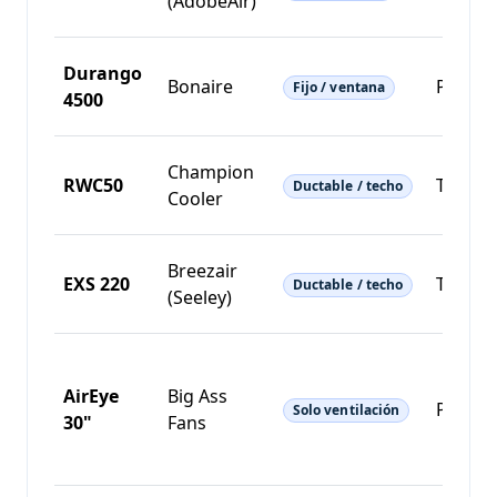
(AdobeAir)
Durango
Bonaire
Pared/
Fijo / ventana
4500
Champion
RWC50
Techo/
Ductable / techo
Cooler
Breezair
EXS 220
Techo/
Ductable / techo
(Seeley)
AirEye
Big Ass
Piso/m
Solo ventilación
30"
Fans