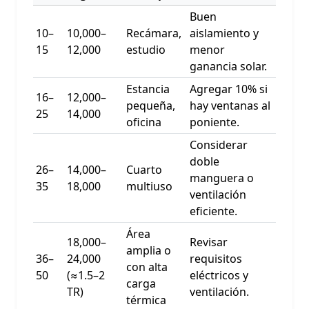
Buen
10–
10,000–
Recámara,
aislamiento y
15
12,000
estudio
menor
ganancia solar.
Estancia
Agregar 10% si
16–
12,000–
pequeña,
hay ventanas al
25
14,000
oficina
poniente.
Considerar
doble
26–
14,000–
Cuarto
manguera o
35
18,000
multiuso
ventilación
eficiente.
Área
18,000–
Revisar
amplia o
36–
24,000
requisitos
con alta
50
(≈1.5–2
eléctricos y
carga
TR)
ventilación.
térmica