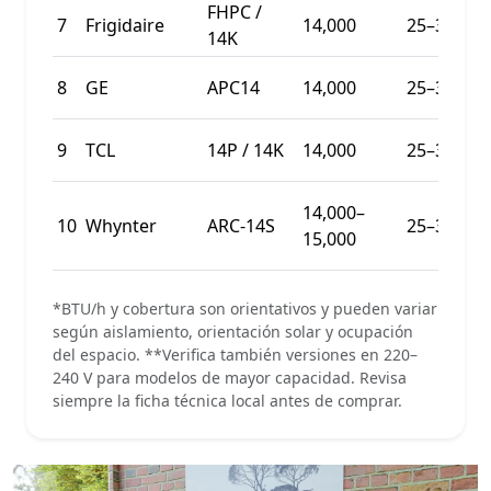
FHPC /
7
Frigidaire
14,000
25–35 m²
14K
8
GE
APC14
14,000
25–35 m²
9
TCL
14P / 14K
14,000
25–35 m²
14,000–
10
Whynter
ARC-14S
25–35 m²
15,000
*BTU/h y cobertura son orientativos y pueden variar
según aislamiento, orientación solar y ocupación
del espacio. **Verifica también versiones en 220–
240 V para modelos de mayor capacidad. Revisa
siempre la ficha técnica local antes de comprar.