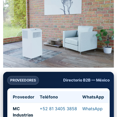
Directorio B2B — México
PROVEEDORES
Proveedor
Teléfono
WhatsApp
Pág
MC
+52 81 3405 3858
WhatsApp
mci
Industrias