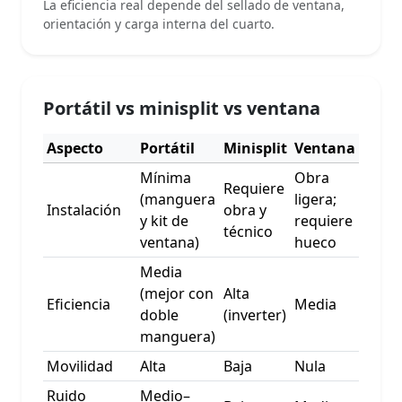
La eficiencia real depende del sellado de ventana,
orientación y carga interna del cuarto.
Portátil vs minisplit vs ventana
Aspecto
Portátil
Minisplit
Ventana
Mínima
Obra
Requiere
(manguera
ligera;
Instalación
obra y
y kit de
requiere
técnico
ventana)
hueco
Media
(mejor con
Alta
Eficiencia
Media
doble
(inverter)
manguera)
Movilidad
Alta
Baja
Nula
Ruido
Medio–