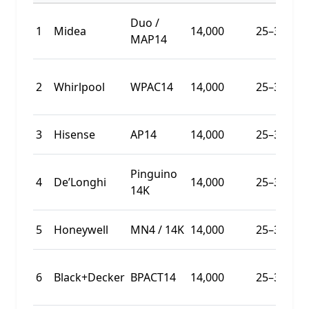
Duo /
1
Midea
14,000
25–35 m²
MAP14
2
Whirlpool
WPAC14
14,000
25–35 m²
3
Hisense
AP14
14,000
25–35 m²
Pinguino
4
De’Longhi
14,000
25–35 m²
14K
5
Honeywell
MN4 / 14K
14,000
25–35 m²
6
Black+Decker
BPACT14
14,000
25–35 m²