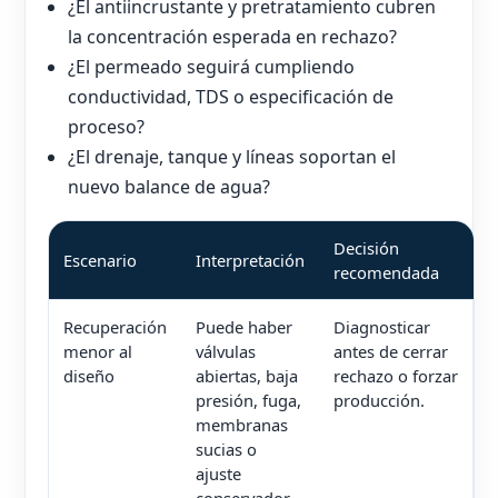
¿El antiincrustante y pretratamiento cubren
la concentración esperada en rechazo?
¿El permeado seguirá cumpliendo
conductividad, TDS o especificación de
proceso?
¿El drenaje, tanque y líneas soportan el
nuevo balance de agua?
Decisión
Escenario
Interpretación
recomendada
Recuperación
Puede haber
Diagnosticar
menor al
válvulas
antes de cerrar
diseño
abiertas, baja
rechazo o forzar
presión, fuga,
producción.
membranas
sucias o
ajuste
conservador.