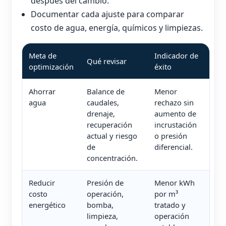
después del cambio.
Documentar cada ajuste para comparar
costo de agua, energía, químicos y limpiezas.
Meta de
Indicador de
Qué revisar
optimización
éxito
Ahorrar
Balance de
Menor
agua
caudales,
rechazo sin
drenaje,
aumento de
recuperación
incrustación
actual y riesgo
o presión
de
diferencial.
concentración.
Reducir
Presión de
Menor kWh
costo
operación,
por m³
energético
bomba,
tratado y
limpieza,
operación