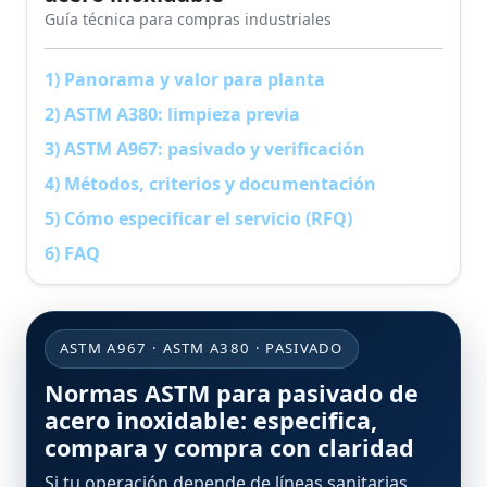
Guía técnica para compras industriales
1) Panorama y valor para planta
2) ASTM A380: limpieza previa
3) ASTM A967: pasivado y verificación
4) Métodos, criterios y documentación
5) Cómo especificar el servicio (RFQ)
6) FAQ
ASTM A967 · ASTM A380 · PASIVADO
Normas ASTM para pasivado de
acero inoxidable: especifica,
compara y compra con claridad
Si tu operación depende de líneas sanitarias,