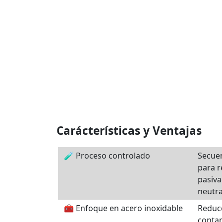
Carácterísticas y Ventajas
🧪 Proceso controlado
Secue
para r
pasiva
neutra
🧰 Enfoque en acero inoxidable
Reduc
contam