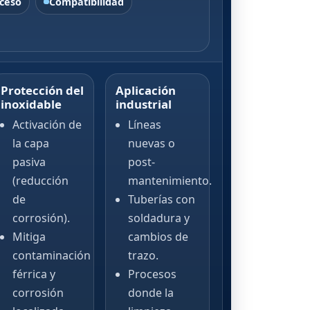
ceso
Compatibilidad
Protección del
Aplicación
inoxidable
industrial
Activación de
Líneas
la capa
nuevas o
pasiva
post-
(reducción
mantenimiento.
de
Tuberías con
corrosión).
soldadura y
Mitiga
cambios de
contaminación
trazo.
férrica y
Procesos
corrosión
donde la