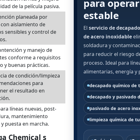
para operar
lidad de la película pasiva.
estable
ención planeada por
con aislamiento de
El
servicio de decapado
s sensibles y control de
de acero inoxidable
eli
os.
soldadura y contaminació
ontención y manejo de
para reducir el riesgo 
tes conforme a requisitos
proceso. Ideal para líne
tio y buenas prácticas.
alimentarias, energía y 
cia de condición/limpieza
omendaciones para
decapado químico de 
er el resultado en
decapado y pasivado d
ión.
pasivado de acero ino
para líneas nuevas, post-
dura, mantenimiento
limpieza química de tu
 y puesta en marcha.
a Chemical s