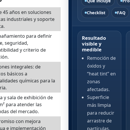
Qué incluye
Pro
 45 años en soluciones
Checklist
FAQ
as industriales y soporte
ta.
añamiento para definir
Resultado
e, seguridad,
visible y
medible
ibilidad y criterio de
ción.
Remoción de
óxidos y
ones integrales: de
os básicos a
“heat tint” en
alidades químicas para la
zonas
ria.
afectadas.
Superficie
 y sala de exhibición de
m² para atender las
más limpia
das del mercado.
para reducir
arrastre de
omiso con mejora
nua e implementación
partículas.