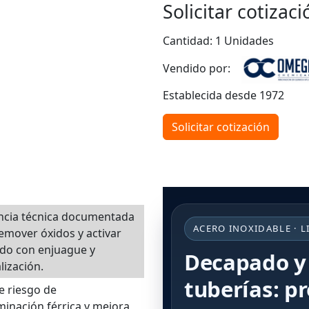
Solicitar cotizaci
Cantidad: 1 Unidades
Vendido por:
Establecida desde 1972
Solicitar cotización
ncia técnica documentada
ACERO INOXIDABLE · L
emover óxidos y activar
do con enjuague y
Decapado y
lización.
tuberías: p
e riesgo de
inación férrica y mejora