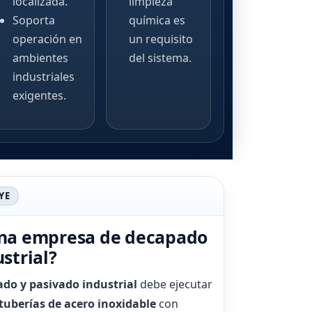
localizada.
limpieza
Soporta
química es
operación en
un requisito
ambientes
del sistema.
industriales
exigentes.
YE
una empresa de decapado
strial?
do y pasivado industrial
debe ejecutar
tuberías de acero inoxidable
con