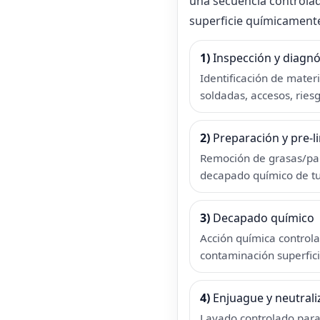
una secuencia controla
superficie químicamente
1)
Inspección y diagnó
Identificación de materi
soldadas, accesos, riesg
2)
Preparación y pre-l
Remoción de grasas/part
decapado químico de tu
3)
Decapado químico
Acción química controla
contaminación superfici
4)
Enjuague y neutrali
Lavado controlado para r