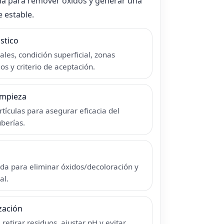
da para remover óxidos y generar una
 estable.
stico
ales, condición superficial, zonas
os y criterio de aceptación.
impieza
ículas para asegurar eficacia del
berías.
da para eliminar óxidos/decoloración y
al.
zación
etirar residuos, ajustar pH y evitar