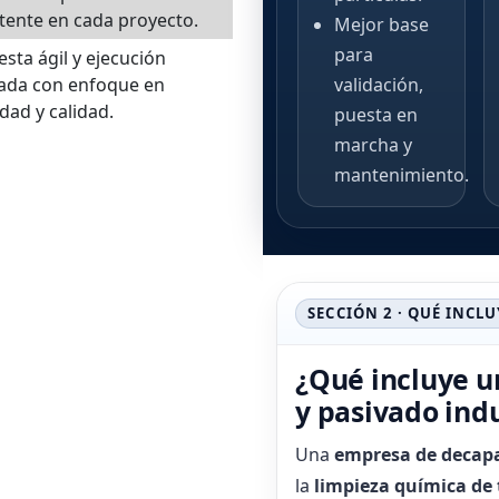
tente en cada proyecto.
Mejor base
para
sta ágil y ejecución
ada con enfoque en
validación,
dad y calidad.
puesta en
marcha y
mantenimiento.
SECCIÓN 2 · QUÉ INCLU
¿Qué incluye 
y pasivado indu
Una
empresa de decapa
la
limpieza química de 