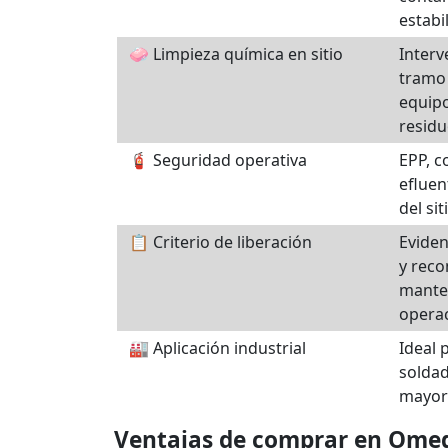
estabi
🧼 Limpieza química en sitio
Interv
tramo 
equipo
residu
🧯 Seguridad operativa
EPP, c
efluen
del si
📋 Criterio de liberación
Eviden
y rec
manten
operac
🏭 Aplicación industrial
Ideal 
solda
mayor
Ventajas de comprar en Omeg