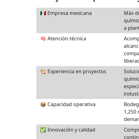
🇲🇽 Empresa mexicana
Más de
químic
a plan
🧠 Atención técnica
Acomp
alcanc
compat
libera
🏗️ Experiencia en proyectos
Soluci
químic
especi
indust
📦 Capacidad operativa
Bodega
1,250 
deman
✅ Innovación y calidad
Compr
conti