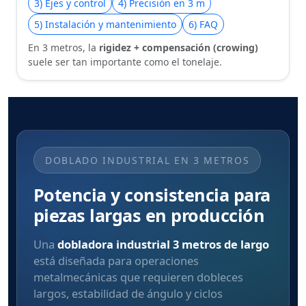
3) Ejes y control
4) Precisión en 3 m
5) Instalación y mantenimiento
6) FAQ
En 3 metros, la
rigidez + compensación (crowing)
suele ser tan importante como el tonelaje.
DOBLADO INDUSTRIAL EN 3 METROS
Potencia y consistencia para
piezas largas en producción
Una
dobladora industrial 3 metros de largo
está diseñada para operaciones
metalmecánicas que requieren dobleces
largos, estabilidad de ángulo y ciclos