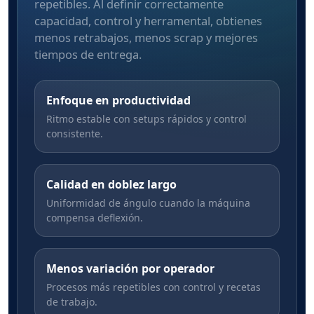
repetibles. Al definir correctamente
capacidad, control y herramental, obtienes
menos retrabajos, menos scrap y mejores
tiempos de entrega.
Enfoque en productividad
Ritmo estable con setups rápidos y control
consistente.
Calidad en doblez largo
Uniformidad de ángulo cuando la máquina
compensa deflexión.
Menos variación por operador
Procesos más repetibles con control y recetas
de trabajo.