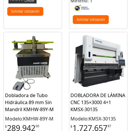
Mínimo: 1
Solicitar cotización
Solicitar cotización
Dobladora de Tubo
DOBLADORA DE LÁMINA
Hidráulica 89 mm Sin
CNC 135×3000 4+1
Mandril KMHW-89Y-M
KMSX-30135
Modelo:KMHW-89Y-M
Modelo:KMSX-30135
289,942
1,727,657
00
87
$
$