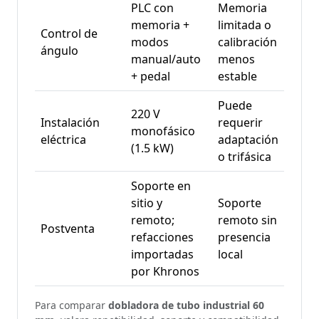
PLC con
Memoria
memoria +
limitada o
Control de
modos
calibración
ángulo
manual/auto
menos
+ pedal
estable
Puede
220 V
Instalación
requerir
monofásico
eléctrica
adaptación
(1.5 kW)
o trifásica
Soporte en
sitio y
Soporte
remoto;
remoto sin
Postventa
refacciones
presencia
importadas
local
por Khronos
Para comparar
dobladora de tubo industrial 60