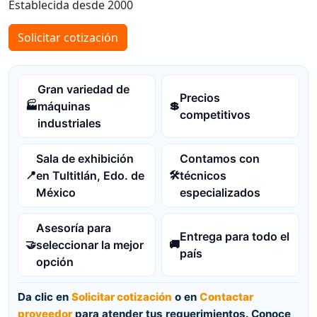
Establecida desde 2000
Solicitar cotización
Gran variedad de
Precios
máquinas
🏭
💲
competitivos
industriales
Sala de exhibición
Contamos con
en Tultitlán, Edo. de
técnicos
📍
🛠️
México
especializados
Asesoría para
Entrega para todo el
seleccionar la mejor
🤝
🚚
país
opción
Da clic en
Solicitar cotización
o en
Contactar
proveedor
para atender tus requerimientos. Conoce