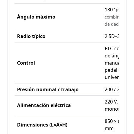
180°
(requier
Ángulo máximo
combinación e
de dados)
Radio típico
2.5D–3.5D
PLC con mem
de ángulos,
Control
manual/auto
pedal de pie
universales
Presión nominal / trabajo
200 / 250 bar
220 V, 50 Hz,
Alimentación eléctrica
monofásico
850 × 600 × 
Dimensiones (L×A×H)
mm