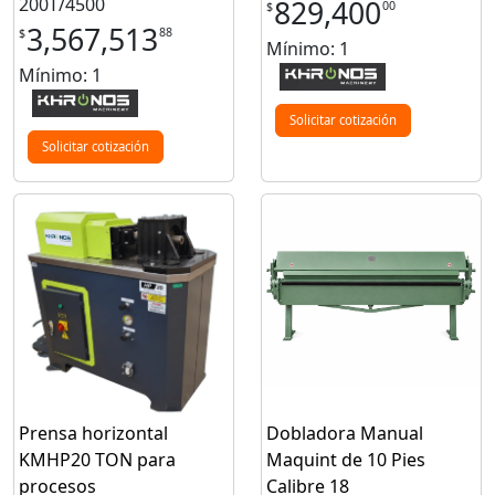
200T/4500
829,400
00
$
3,567,513
88
$
Mínimo: 1
Mínimo: 1
Solicitar cotización
Solicitar cotización
Prensa horizontal
Dobladora Manual
KMHP20 TON para
Maquint de 10 Pies
procesos
Calibre 18