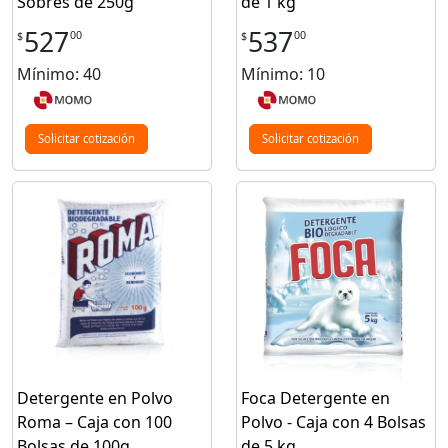
Sobres de 250g
de 1 kg
527
537
00
00
$
$
Mínimo: 40
Mínimo: 10
Solicitar cotización
Solicitar cotización
Detergente en Polvo
Foca Detergente en
Roma – Caja con 100
Polvo - Caja con 4 Bolsas
Bolsas de 100g
de 5 kg