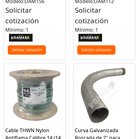
Modelo:DAM156
Modelo:DAM112
Solicitar
Solicitar
cotización
cotización
Mínimo: 1
Mínimo: 1
Solicitar cotización
Solicitar cotización
Cable THWN Nylon
Curva Galvanizada
Antiflama Calibre 14 (14
Roscada de 2" para