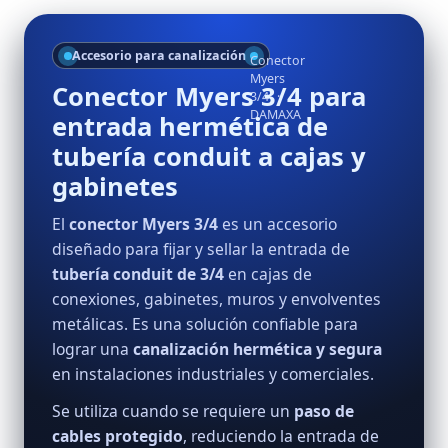
Accesorio para canalización
Conector
Myers
Conector Myers 3/4 para
3/4" ·
DAMAXA
entrada hermética de
tubería conduit a cajas y
gabinetes
El
conector Myers 3/4
es un accesorio
diseñado para fijar y sellar la entrada de
tubería conduit de 3/4
en cajas de
conexiones, gabinetes, muros y envolventes
metálicas. Es una solución confiable para
lograr una
canalización hermética y segura
en instalaciones industriales y comerciales.
Se utiliza cuando se requiere un
paso de
cables protegido
, reduciendo la entrada de