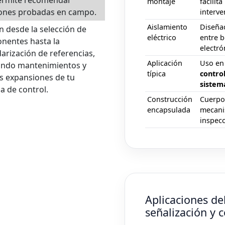
montaje
facilit
iones probadas en campo.
interve
Aislamiento
Diseña
 desde la selección de
eléctrico
entre b
nentes hasta la
electró
arización de referencias,
Aplicación
Uso e
tando mantenimientos y
típica
contro
s expansiones de tu
sistem
a de control.
Construcción
Cuerp
encapsulada
mecanis
inspecc
Aplicaciones de
señalización y c