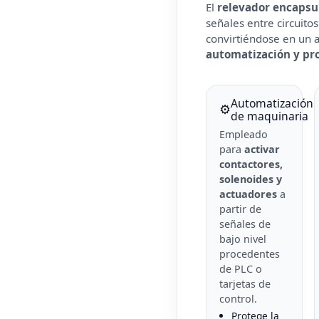
El
relevador encapsu
señales entre circuitos
convirtiéndose en un a
automatización y pr
Automatización
⚙️
de maquinaria
Empleado
para
activar
contactores,
solenoides y
actuadores
a
partir de
señales de
bajo nivel
procedentes
de PLC o
tarjetas de
control.
Protege la