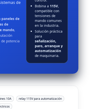
control.
 sistemas de
Bobina a
115V
,
compatible con
tensiones de
n
paneles de
mando comunes
es de
en la industria.
de mando
,
Solución práctica
mutación
para
señalización,
s de potencia
paro, arranque y
automatización
de maquinaria.
ines 10A
relay 115V para automatización
éctricos