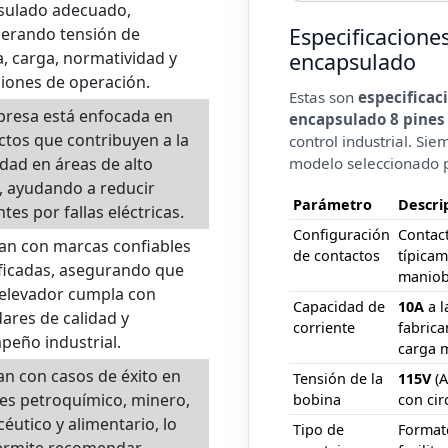
sulado adecuado,
Especificacione
derando tensión de
encapsulado
, carga, normatividad y
iones de operación.
Estas son
especificac
presa está enfocada en
encapsulado 8 pines
tos que contribuyen a la
control industrial. Sie
modelo seleccionado p
dad en áreas de alto
, ayudando a reducir
Parámetro
Descri
ntes por fallas eléctricas.
Configuración
Contac
an con marcas confiables
de contactos
típica
ificadas, asegurando que
maniobr
relevador cumpla con
Capacidad de
10A
a l
ares de calidad y
corriente
fabrica
eño industrial.
carga 
n con casos de éxito en
Tensión de la
115V
(A
es petroquímico, minero,
bobina
con cir
éutico y alimentario, lo
Tipo de
Forma
ermite recomendar