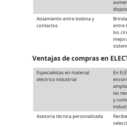
aument
dispos
Aislamiento entre bobina y
Brinda
contactos
entre 
los ci
mejora
sistem
Ventajas de compras en EL
Especialistas en material
En EL
eléctrico industrial
encon
amplia
las ne
y cont
indust
Asesoría técnica personalizada
Recib
selecc