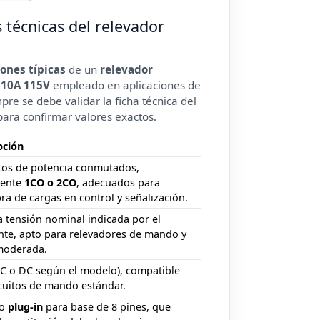
s técnicas del relevador
iones típicas
de un
relevador
 10A 115V
empleado en aplicaciones de
mpre se debe validar la ficha técnica del
ara confirmar valores exactos.
pción
tos de potencia conmutados,
mente
1CO o 2CO
, adecuados para
a de cargas en control y señalización.
a tensión nominal indicada por el
nte, apto para relevadores de mando y
moderada.
C o DC según el modelo), compatible
cuitos de mando estándar.
to
plug-in
para base de 8 pines, que