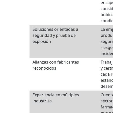
encap
consi
bobina
condic
Soluciones orientadas a
La em
seguridad y prueba de
produc
explosión
seguri
riesgo
incide
Alianzas con fabricantes
Trabaj
reconocidos
y cert
cada 
estánd
desemp
Experiencia en múltiples
Cuenta
industrias
sector
farmac
que p