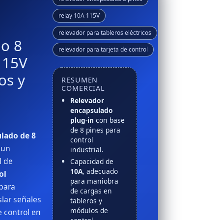
relay 10A 115V
relevador para tableros eléctricos
o 8
relevador para tarjeta de control
115V
os y
RESUMEN
COMERCIAL
Relevador
encapsulado
plug-in
con base
de 8 pines para
lado de 8
control
 un
industrial.
l de
Capacidad de
10A
, adecuado
ol
para maniobra
 para
de cargas en
slar señales
tableros y
módulos de
e control en