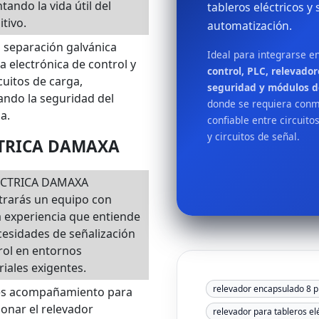
ando la vida útil del
tableros eléctricos y
itivo.
automatización.
 separación galvánica
Ideal para integrarse e
la electrónica de control y
control, PLC, relevador
rcuitos de carga,
seguridad y módulos 
ndo la seguridad del
donde se requiera con
a.
confiable entre circuito
y circuitos de señal.
ECTRICA DAMAXA
ÉCTRICA DAMAXA
trarás un equipo con
 experiencia que entiende
cesidades de señalización
rol en entornos
riales exigentes.
relevador encapsulado 8 p
es acompañamiento para
ionar el relevador
relevador para tableros el