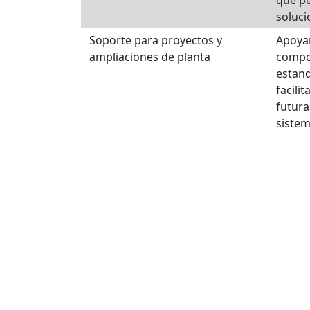
soluc
Soporte para proyectos y
Apoyan
ampliaciones de planta
compo
estand
facili
futura
sistem