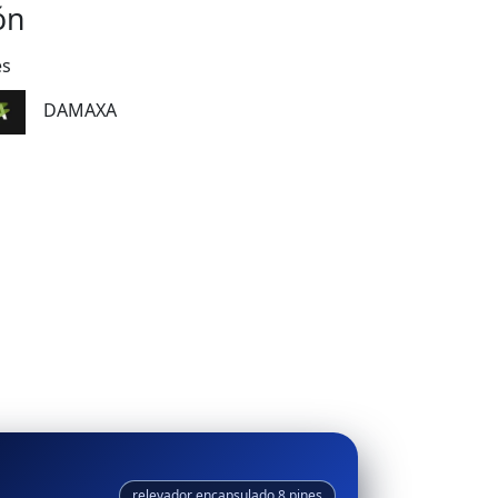
ón
es
DAMAXA
relevador encapsulado 8 pines