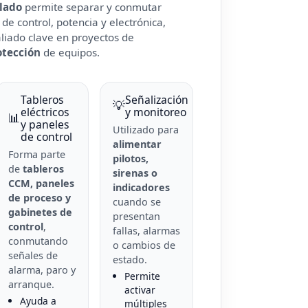
lado
permite separar y conmutar
 de control, potencia y electrónica,
liado clave en proyectos de
otección
de equipos.
Tableros
Señalización
💡
eléctricos
y monitoreo
📊
y paneles
Utilizado para
de control
alimentar
Forma parte
pilotos,
de
tableros
sirenas o
CCM, paneles
indicadores
de proceso y
cuando se
gabinetes de
presentan
control
,
fallas, alarmas
conmutando
o cambios de
señales de
estado.
alarma, paro y
Permite
arranque.
activar
Ayuda a
múltiples