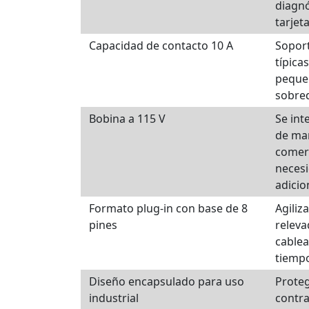
diagnó
tarjet
Capacidad de contacto 10 A
Soport
típica
peque
sobred
Bobina a 115 V
Se int
de ma
comerc
neces
adicio
Formato plug-in con base de 8
Agiliz
pines
releva
cable
tiempo
Diseño encapsulado para uso
Prote
industrial
contra