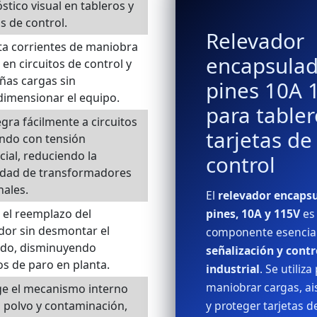
stico visual en tableros y
as de control.
Relevador
a corrientes de maniobra
encapsulad
s en circuitos de control y
ñas cargas sin
pines 10A 
imensionar el equipo.
para tabler
egra fácilmente a circuitos
tarjetas de
ndo con tensión
ial, reduciendo la
control
idad de transformadores
nales.
El
relevador encapsu
a el reemplazo del
pines, 10A y 115V
es
dor sin desmontar el
componente esencia
ado, disminuyendo
señalización y contr
s de paro en planta.
industrial
. Se utiliza
maniobrar cargas, ai
ge el mecanismo interno
 polvo y contaminación,
y proteger tarjetas d