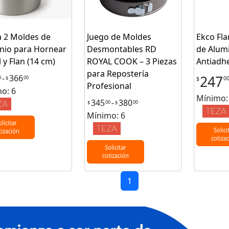
 2 Moldes de
Juego de Moldes
Ekco Fla
nio para Hornear
Desmontables RD
de Alum
 y Flan (14 cm)
ROYAL COOK – 3 Piezas
Antiadh
para Repostería
-
366
247
0
00
$
0
$
Profesional
o: 6
Mínimo:
345
-
380
00
00
$
$
Mínimo: 6
olicitar
Solici
tización
cotiza
Solicitar
cotización
1