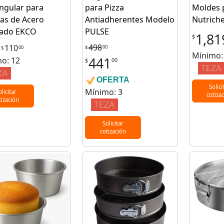
ngular para
para Pizza
Moldes 
tas de Acero
Antiadherentes Modelo
Nutriche
ñado EKCO
PULSE
1,81
$
498
110
00
00
$
$
Mínimo:
441
o: 12
00
$
OFERTA
Solici
Mínimo: 3
olicitar
cotiza
tización
Solicitar
cotización