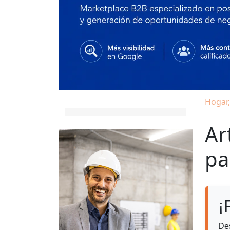
Hogar,
Ar
pa
¡
De