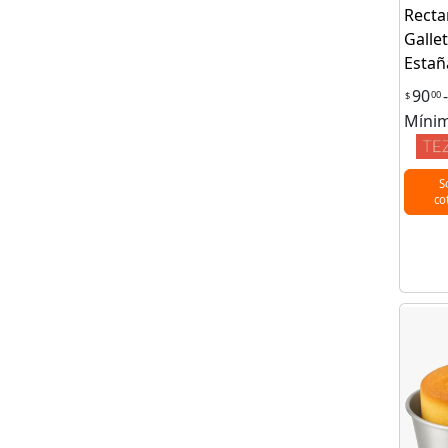
Recta
Galle
Esta
90
-
00
$
Mínim
S
co