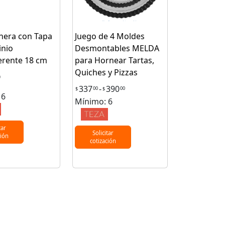
nera con Tapa
Juego de 4 Moldes
inio
Desmontables MELDA
erente 18 cm
para Hornear Tartas,
Quiches y Pizzas
0
337
-
390
00
00
$
$
 6
Mínimo: 6
tar
Solicitar
ción
cotización