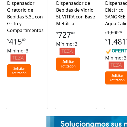
Dispensador
Dispensador de
Dispensa
Giratorio de
Bebidas de Vidrio
Eléctrico
Bebidas 5.3L con
5L VITRA con Base
SANGKEE 
Grifo y
Metálica
Agua Cali
Compartimentos
1,600
727
00
$
00
$
415
1,481
00
$
$
Mínimo: 3
Mínimo: 3
OFER
Mínimo: 3
Solicitar
cotización
Solicitar
cotización
Solicitar
cotización