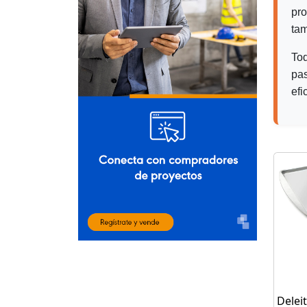
pr
tam
To
pas
efi
Delei