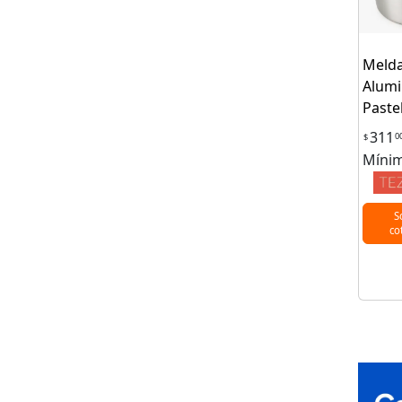
Melda
Alumi
Pastel
311
0
$
Mínim
S
co