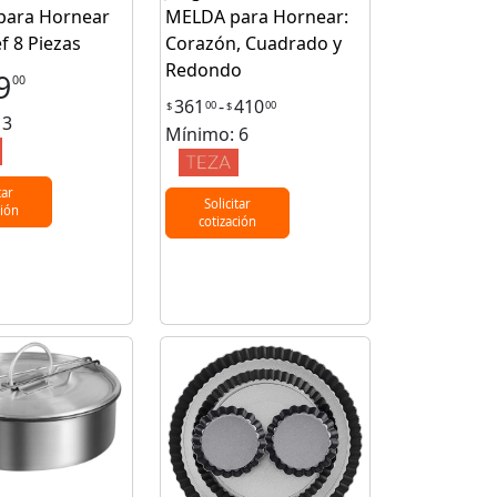
para Hornear
MELDA para Hornear:
f 8 Piezas
Corazón, Cuadrado y
Redondo
9
00
361
-
410
00
00
$
$
 3
Mínimo: 6
tar
Solicitar
ción
cotización