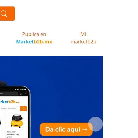
Publica en
Mi
Market
b2b.mx
marketb2b
Next