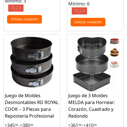
Mínimo: 3
Mínimo: 6
Solicitar cotización
Solicitar cotización
Juego de Moldes
Juego de 3 Moldes
Desmontables RD ROYAL
MELDA para Hornear:
COOK – 3 Piezas para
Corazón, Cuadrado y
Repostería Profesional
Redondo
345
-
380
361
-
410
00
00
00
00
$
$
$
$