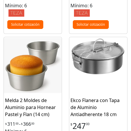
Mínimo: 6
Mínimo: 6
Solicitar cotización
Solicitar cotización
Melda 2 Moldes de
Ekco Flanera con Tapa
Aluminio para Hornear
de Aluminio
Pastel y Flan (14 cm)
Antiadherente 18 cm
311
-
366
247
00
00
$
$
00
$