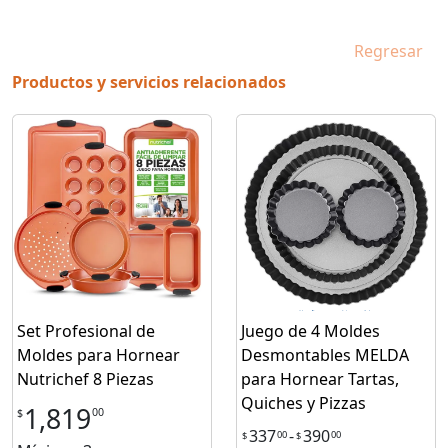
Regresar
Productos y servicios relacionados
Set Profesional de
Juego de 4 Moldes
Moldes para Hornear
Desmontables MELDA
Nutrichef 8 Piezas
para Hornear Tartas,
Quiches y Pizzas
1,819
00
$
337
-
390
00
00
$
$