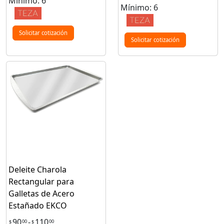
Mínimo: 6
Mínimo: 6
Solicitar cotización
Solicitar cotización
Deleite Charola
Rectangular para
Galletas de Acero
Estañado EKCO
90
-
110
00
00
$
$