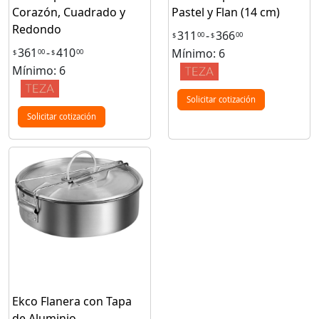
Corazón, Cuadrado y
Pastel y Flan (14 cm)
Redondo
311
-
366
00
00
$
$
361
-
410
Mínimo: 6
00
00
$
$
Mínimo: 6
Solicitar cotización
Solicitar cotización
Ekco Flanera con Tapa
de Aluminio