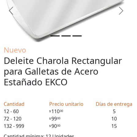
Previous
Next
Nuevo
Deleite Charola Rectangular
para Galletas de Acero
Estañado EKCO
Cantidad
Precio unitario
Días de entrega
12 - 60
110
5
00
$
72 - 120
99
10
00
$
132 - 999
90
15
00
$
Cantidad mínima: 12 Unidades