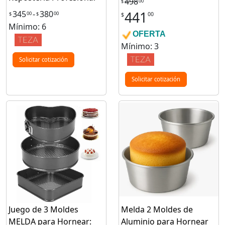
498
00
$
345
-
380
441
00
00
$
$
00
$
Mínimo: 6
OFERTA
Mínimo: 3
Solicitar cotización
Solicitar cotización
Juego de 3 Moldes
Melda 2 Moldes de
MELDA para Hornear:
Aluminio para Hornear