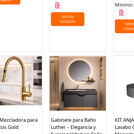
Mínimo:
Solicitar
cotización
Solici
cotiza
 Mezcladora para
Gabinete para Baño
KIT ANJ
Isis Gold
Luther – Elegancia y
Lavabo 