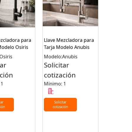
ezcladora para
Llave Mezcladora para
Modelo Osiris
Tarja Modelo Anubis
Osiris
Modelo:Anubis
tar
Solicitar
ación
cotización
 1
Mínimo: 1
tar
Solicitar
ción
cotización