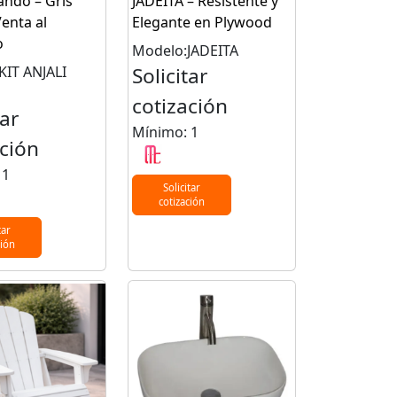
do – Gris
JADEITA – Resistente y
enta al
Elegante en Plywood
o
Modelo:JADEITA
KIT ANJALI
Solicitar
cotización
tar
Mínimo: 1
ación
 1
Solicitar
cotización
tar
ción