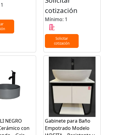
Solicitar
 1
cotización
Mínimo: 1
tar
ción
Solicitar
cotización
ALI NEGRO
Gabinete para Baño
Cerámico con
Empotrado Modelo