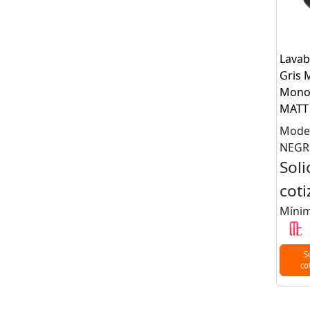
Lavab
Gris 
Mono
MATT
Model
NEG
Soli
coti
Mínim
S
co