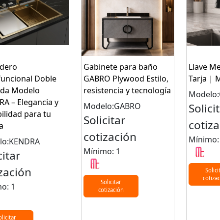
dero
Gabinete para baño
Llave M
funcional Doble
GABRO Plywood Estilo,
Tarja | 
ada Modelo
resistencia y tecnología
Modelo:
A – Elegancia y
Modelo:GABRO
Solici
ilidad para tu
Solicitar
cotiz
a
cotización
Mínimo:
lo:KENDRA
Mínimo: 1
citar
zación
Solici
cotiza
Solicitar
o: 1
cotización
olicitar