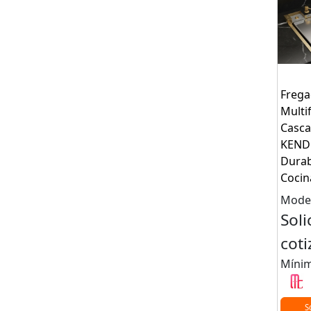
Frega
Multi
Casc
KENDR
Durab
Cocin
Mode
Soli
coti
Mínim
S