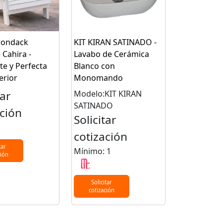
irondack
KIT KIRAN SATINADO -
 Cahira -
Lavabo de Cerámica
te y Perfecta
Blanco con
erior
Monomando
tar
Modelo:KIT KIRAN
SATINADO
ación
Solicitar
cotización
tar
Mínimo: 1
ción
Solicitar
cotización