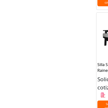
co
Silla 
Raine
Soli
coti
S
co