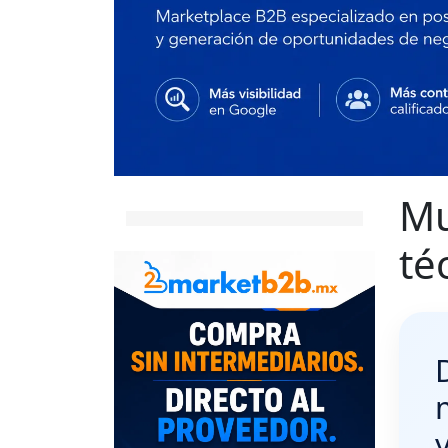
Mu
té