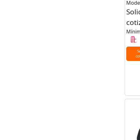
Model
Soli
coti
Mínim
S
co