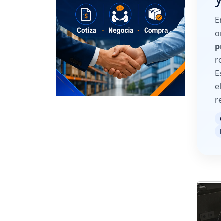
o
p
r
E
e
r