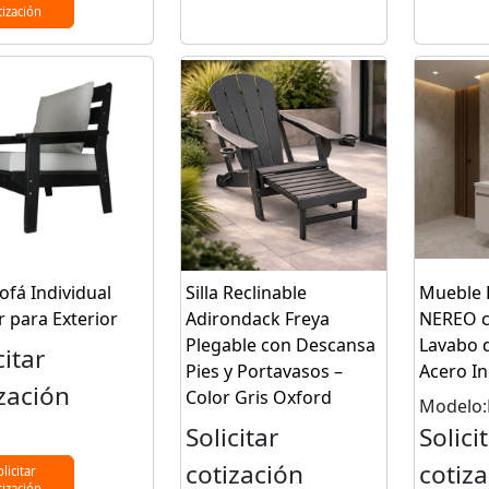
tización
Sofá Individual
Silla Reclinable
Mueble 
r para Exterior
Adirondack Freya
NEREO c
Plegable con Descansa
Lavabo 
citar
Pies y Portavasos –
Acero In
zación
Color Gris Oxford
Modelo
Solicitar
Solici
cotización
cotiz
olicitar
tización