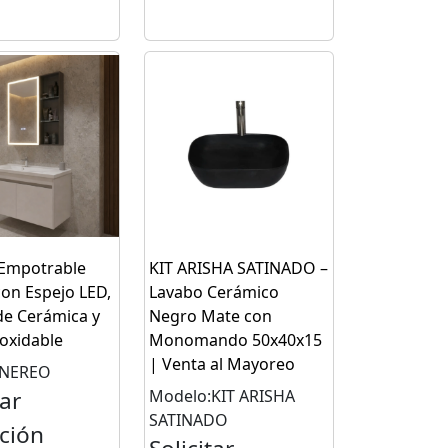
Empotrable
KIT ARISHA SATINADO –
on Espejo LED,
Lavabo Cerámico
de Cerámica y
Negro Mate con
oxidable
Monomando 50x40x15
| Venta al Mayoreo
:NEREO
tar
Modelo:KIT ARISHA
SATINADO
ación