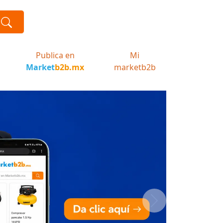
Publica en
Mi
Market
b2b.mx
marketb2b
Next