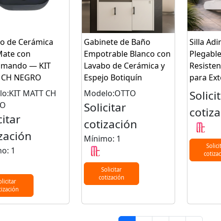
o de Cerámica
Gabinete de Baño
Silla Ad
Mate con
Empotrable Blanco con
Plegable
mando — KIT
Lavabo de Cerámica y
Resisten
 CH NEGRO
Espejo Botiquín
para Ext
o:KIT MATT CH
Modelo:OTTO
Solici
RO
Solicitar
cotiz
citar
cotización
zación
Mínimo: 1
Solici
o: 1
cotiza
Solicitar
cotización
olicitar
tización