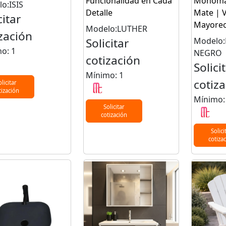
Funcionalidad en Cada
Monoman
o:ISIS
Detalle
Mate | V
citar
Mayore
Modelo:LUTHER
zación
Solicitar
Modelo:
o: 1
NEGRO
cotización
Solici
Mínimo: 1
cotiz
olicitar
tización
Mínimo:
Solicitar
cotización
Solici
cotiza