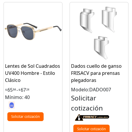
Lentes de Sol Cuadrados
Dados cuello de ganso
UV400 Hombre - Estilo
FRISACV para prensas
Clásico
plegadoras
Modelo:DADO007
65
-
67
84
24
$
$
Solicitar
Mínimo: 40
cotización
Solicitar cotización
Solicitar cotización