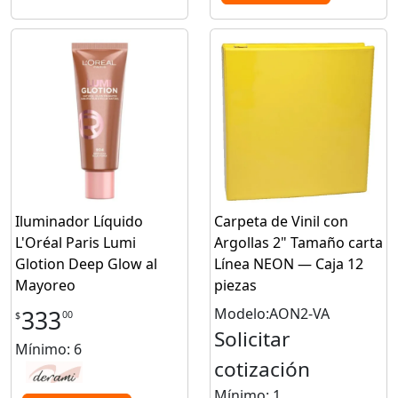
Iluminador Líquido
Carpeta de Vinil con
L'Oréal Paris Lumi
Argollas 2" Tamaño carta
Glotion Deep Glow al
Línea NEON — Caja 12
Mayoreo
piezas
Modelo:AON2-VA
333
00
$
Solicitar
Mínimo: 6
cotización
Mínimo: 1