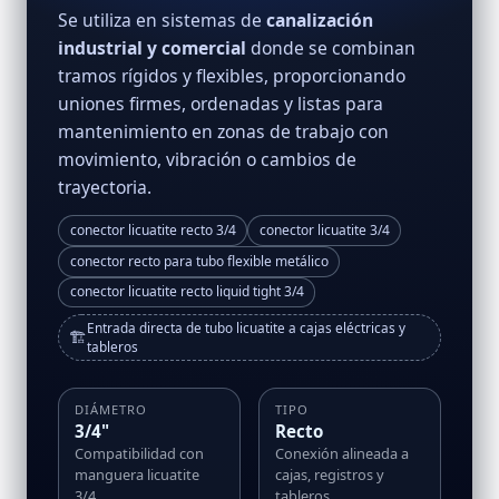
Se utiliza en sistemas de
canalización
industrial y comercial
donde se combinan
tramos rígidos y flexibles, proporcionando
uniones firmes, ordenadas y listas para
mantenimiento en zonas de trabajo con
movimiento, vibración o cambios de
trayectoria.
conector licuatite recto 3/4
conector licuatite 3/4
conector recto para tubo flexible metálico
conector licuatite recto liquid tight 3/4
Entrada directa de tubo licuatite a cajas eléctricas y
🏗️
tableros
DIÁMETRO
TIPO
3/4"
Recto
Compatibilidad con
Conexión alineada a
manguera licuatite
cajas, registros y
3/4
tableros