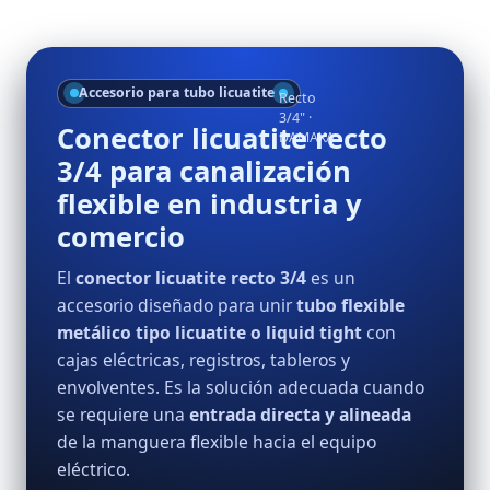
Accesorio para tubo licuatite
Recto
3/4" ·
Conector licuatite recto
DAMAXA
3/4 para canalización
flexible en industria y
comercio
El
conector licuatite recto 3/4
es un
accesorio diseñado para unir
tubo flexible
metálico tipo licuatite o liquid tight
con
cajas eléctricas, registros, tableros y
envolventes. Es la solución adecuada cuando
se requiere una
entrada directa y alineada
de la manguera flexible hacia el equipo
eléctrico.