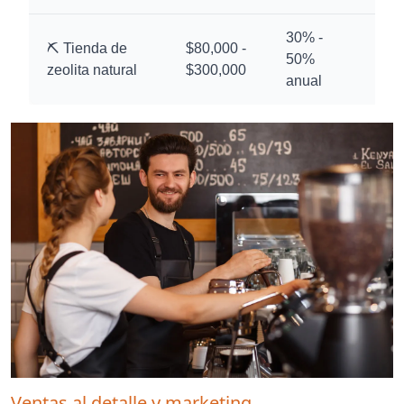
30% -
⛏️ Tienda de
$80,000 -
50%
10
zeolita natural
$300,000
anual
Ventas al detalle y marketing