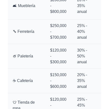
🛋️ Mueblería
-
35%
18
$800,000
anual
$250,000
25% -
🔧 Ferretería
-
40%
14
$700,000
anual
$120,000
30% -
🍧 Paletería
-
50%
10
$300,000
anual
$150,000
20% -
☕ Cafetería
-
35%
12
$600,000
anual
$120,000
25% -
👕 Tienda de
-
45%
10
ropa