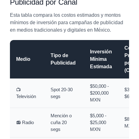
Publicidad por Canal
Esta tabla compara los costos estimados y montos
mínimos de inversión para campañas de publicidad
en medios tradicionales y digitales en México.
Costo
Inversión
Tipo de
Prome
Medio
Mínima
Publicidad
por Mi
Estimada
(CPM)
$50,000 -
📺
Spot 20-30
$350 -
$200,000
Televisión
segs
$600 
MXN
Mención o
$5,000 -
$80 - 
📻 Radio
cuña 20
$25,000
MXN
segs
MXN