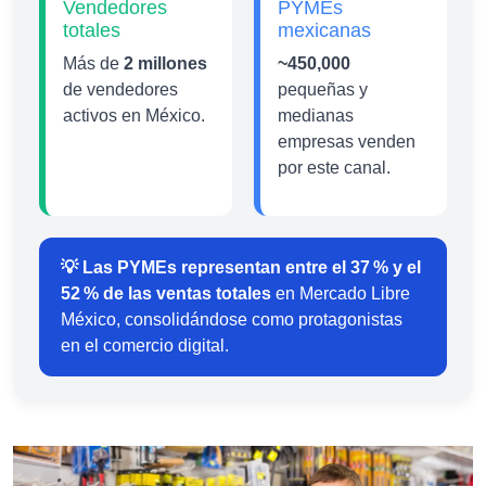
Vendedores
PYMEs
totales
mexicanas
Más de
2 millones
~450,000
de vendedores
pequeñas y
activos en México.
medianas
empresas venden
por este canal.
💡 Las PYMEs representan entre el 37 % y el
52 % de las ventas totales
en Mercado Libre
México, consolidándose como protagonistas
en el comercio digital.