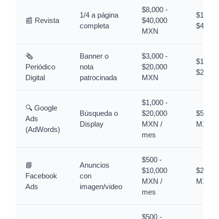
$8,000 -
1/4 a página
$150 -
📰 Revista
$40,000
completa
$400 
MXN
🗞️
Banner o
$3,000 -
$100 -
Periódico
nota
$20,000
$250 
Digital
patrocinada
MXN
$1,000 -
🔍 Google
Búsqueda o
$20,000
$50 - 
Ads
Display
MXN /
MXN
(AdWords)
mes
$500 -
📘
Anuncios
$10,000
$20 - 
Facebook
con
MXN /
MXN
Ads
imagen/video
mes
$500 -