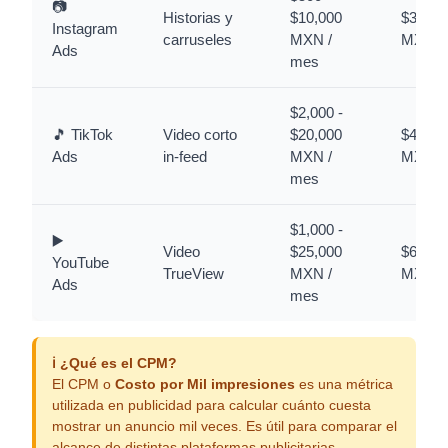
📷
Historias y
$10,000
$30 - 
Instagram
carruseles
MXN /
MXN
Ads
mes
$2,000 -
🎵 TikTok
Video corto
$20,000
$40 - 
Ads
in-feed
MXN /
MXN
mes
$1,000 -
▶️
Video
$25,000
$60 - 
YouTube
TrueView
MXN /
MXN
Ads
mes
ℹ️ ¿Qué es el CPM?
El CPM o
Costo por Mil impresiones
es una métrica
utilizada en publicidad para calcular cuánto cuesta
mostrar un anuncio mil veces. Es útil para comparar el
alcance de distintas plataformas publicitarias.