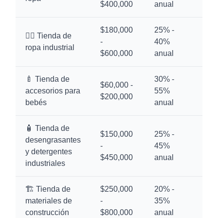
$400,000
anual
$180,000
25% -
👷‍♂️ Tienda de
-
40%
12
ropa industrial
$600,000
anual
🍼 Tienda de
30% -
$60,000 -
accesorios para
55%
8 
$200,000
bebés
anual
🧴 Tienda de
$150,000
25% -
desengrasantes
-
45%
10
y detergentes
$450,000
anual
industriales
🏗️ Tienda de
$250,000
20% -
materiales de
-
35%
14
construcción
$800,000
anual