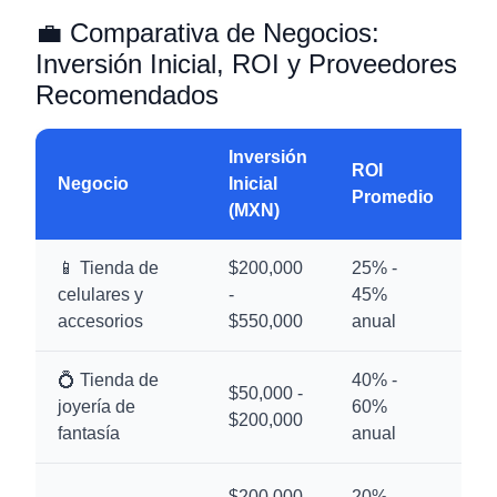
💼 Comparativa de Negocios:
Inversión Inicial, ROI y Proveedores
Recomendados
Inversión
ROI
Negocio
Inicial
R
Promedio
(MXN)
📱 Tienda de
$200,000
25% -
celulares y
-
45%
12
accesorios
$550,000
anual
💍 Tienda de
40% -
$50,000 -
joyería de
60%
8 
$200,000
fantasía
anual
$200,000
20% -