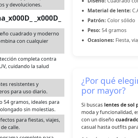
Diseño:
Cuadrado co
s y devoluciones.
Material de lente:
C.
na_x000D_ _x000D_
Patrón:
Color sólido
Peso:
54 gramos
seño cuadrado y moderno
Ocasiones:
Fiesta, via
ombina con cualquier
tección completa contra
UV, cuidando la salud
¿Por qué elegir
tes resistentes y
por mayor?
ros para uso diario.
o 54 gramos, ideales para
Si buscas
lentes de sol
olongado sin molestias.
moda y funcionalidad, e
con un diseño
cuadrad
fectos para fiestas, viajes,
casual hasta outfits par
 de calle.
tograma completo para