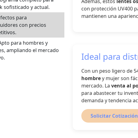
Además, estos
lentes o
k sofisticado y actual.
con protección UV400 par
mantienen una apariencia
fectos para
buidores con precios
itivos.
‍🦰 Apto para hombres y
es, ampliando el mercado
Ideal para dis
vo.
Con un peso ligero de 5
hombre
y mujer son fác
mercado. La
venta al p
para abastecer tu inven
demanda y tendencia ac
Solicitar Cotización