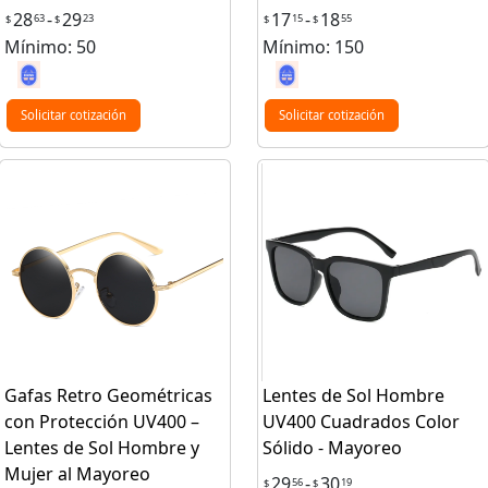
28
-
29
17
-
18
63
23
15
55
$
$
$
$
Mínimo: 50
Mínimo: 150
Solicitar cotización
Solicitar cotización
Gafas Retro Geométricas
Lentes de Sol Hombre
con Protección UV400 –
UV400 Cuadrados Color
Lentes de Sol Hombre y
Sólido - Mayoreo
Mujer al Mayoreo
29
-
30
56
19
$
$