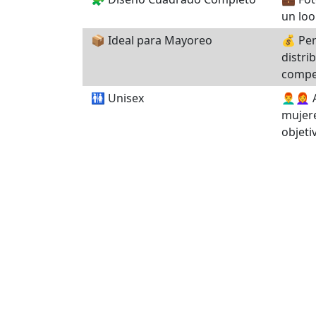
un loo
📦 Ideal para Mayoreo
💰 Per
distri
compet
🚻 Unisex
👨‍🦰👩
mujer
objeti