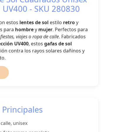
n UV400 - SKU 280830
con estos
lentes de sol
estilo
retro
y
es para
hombre
y
mujer
. Perfectos para
o
fiestas, viajes o ropa de calle
. Fabricados
ección UV400
, estos
gafas de sol
ón contra los rayos solares dañinos y
to.
 Principales
calle, unisex