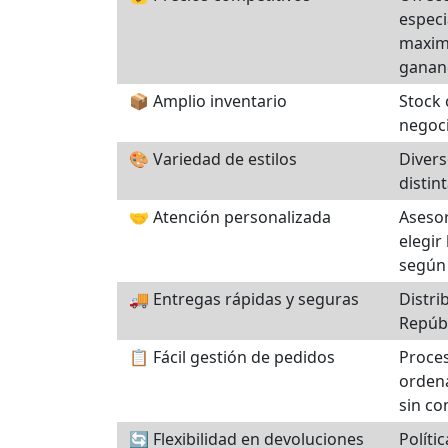
especi
maxim
gananc
📦 Amplio inventario
Stock 
negoci
🎨 Variedad de estilos
Divers
distin
🤝 Atención personalizada
Asesor
elegir
según
🚚 Entregas rápidas y seguras
Distri
Repúbl
📋 Fácil gestión de pedidos
Proces
orden
sin co
🔄 Flexibilidad en devoluciones
Políti