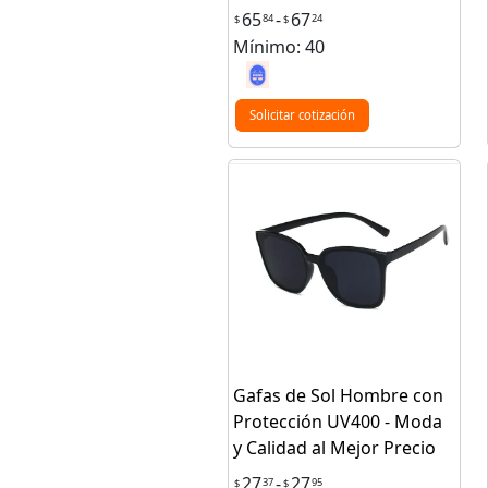
65
-
67
84
24
$
$
Mínimo: 40
Solicitar cotización
Gafas de Sol Hombre con
Protección UV400 - Moda
y Calidad al Mejor Precio
27
-
27
37
95
$
$