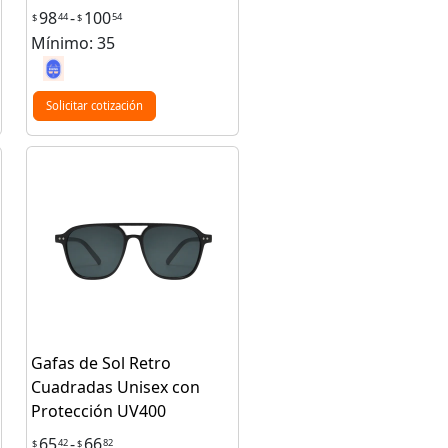
98
-
100
44
54
$
$
Mínimo: 35
Solicitar cotización
Gafas de Sol Retro
Cuadradas Unisex con
Protección UV400
65
-
66
42
82
$
$