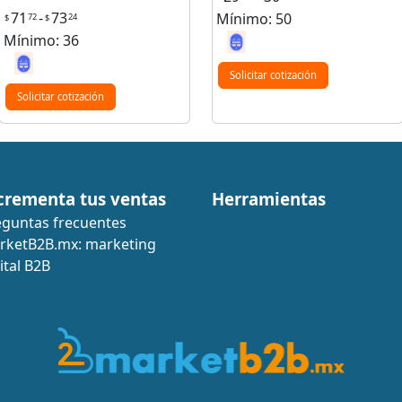
71
-
73
Mínimo: 50
72
24
$
$
Mínimo: 36
Solicitar cotización
Solicitar cotización
crementa tus ventas
Herramientas
eguntas frecuentes
rketB2B.mx: marketing
ital B2B