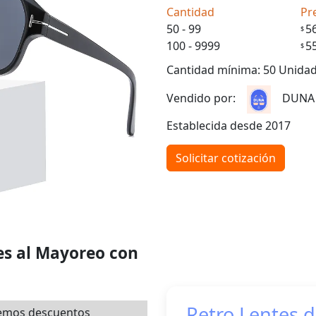
Cantidad
Pr
50 - 99
5
$
100 - 9999
5
$
Cantidad mínima: 50 Unida
Vendido por:
DUNA
Establecida desde 2017
Solicitar cotización
es al Mayoreo con
Retro Lentes 
emos descuentos