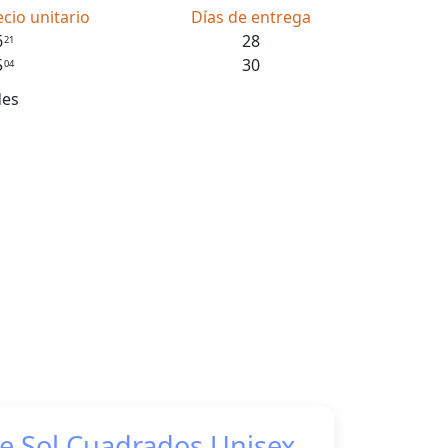
ecio unitario
Días de entrega
6
28
21
5
30
04
des
de Sol Cuadrados Unisex