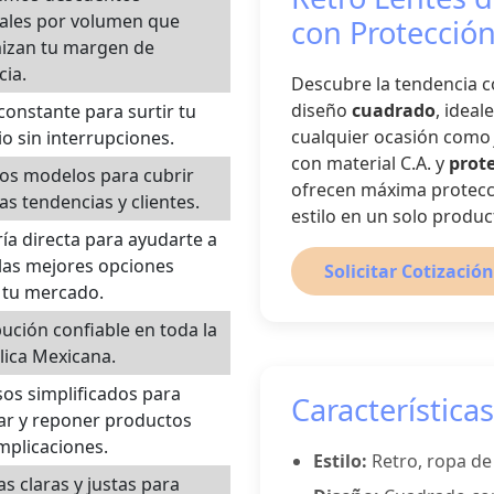
ales por volumen que
con Protecció
izan tu margen de
ia.
Descubre la tendencia 
diseño
cuadrado
, ideal
constante para surtir tu
cualquier ocasión com
o sin interrupciones.
con material C.A. y
prot
os modelos para cubrir
ofrecen máxima protecci
tas tendencias y clientes.
estilo en un solo produc
ía directa para ayudarte a
 las mejores opciones
Solicitar Cotización
 tu mercado.
bución confiable en toda la
ica Mexicana.
os simplificados para
Características
ar y reponer productos
mplicaciones.
Estilo:
Retro, ropa de 
cas claras y justas para