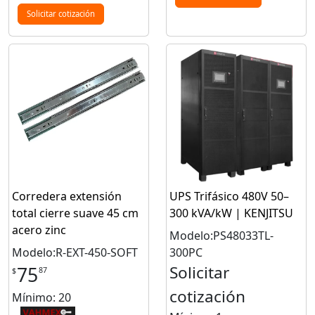
Solicitar cotización
Corredera extensión
UPS Trifásico 480V 50–
total cierre suave 45 cm
300 kVA/kW | KENJITSU
acero zinc
Modelo:PS48033TL-
Modelo:R-EXT-450-SOFT
300PC
Solicitar
75
87
$
cotización
Mínimo: 20