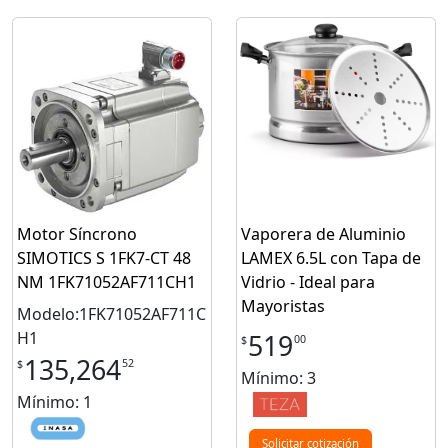
Motor Síncrono
Vaporera de Aluminio
SIMOTICS S 1FK7-CT 48
LAMEX 6.5L con Tapa de
NM 1FK71052AF711CH1
Vidrio - Ideal para
Mayoristas
Modelo:1FK71052AF711C
H1
519
00
$
135,264
52
$
Mínimo: 3
Mínimo: 1
Solicitar cotización