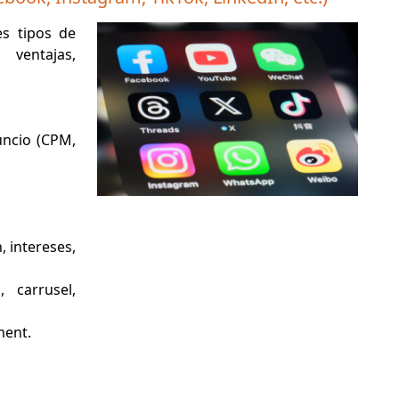
es tipos de
 ventajas,
uncio (CPM,
 intereses,
 carrusel,
ment.