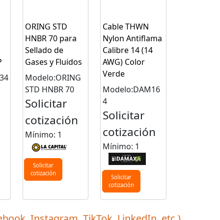
ORING STD
Cable THWN
HNBR 70 para
Nylon Antiflama
Sellado de
Calibre 14 (14
P
Gases y Fluidos
AWG) Color
Verde
34
Modelo:ORING
STD HNBR 70
Modelo:DAM16
Solicitar
4
Solicitar
cotización
cotización
Mínimo: 1
Mínimo: 1
Solicitar
cotización
Solicitar
cotización
ebook, Instagram, TikTok, LinkedIn, etc.)