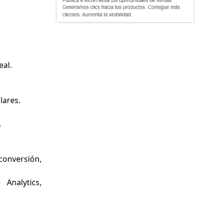
eal.
lares.
.
onversión,
Analytics,