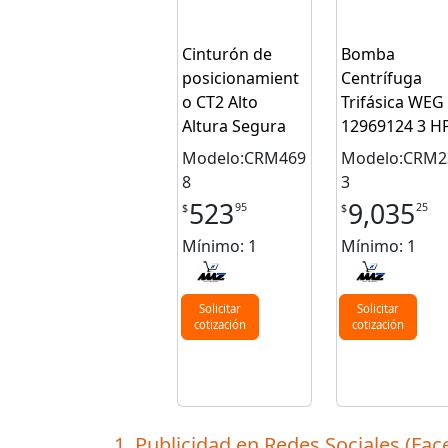
Cinturón de
Bomba
posicionamient
Centrífuga
o CT2 Alto
Trifásica WEG
Altura Segura
12969124 3 H
Modelo:CRM469
Modelo:CRM2
8
3
523
9,035
95
25
$
$
Mínimo: 1
Mínimo: 1
Solicitar
Solicitar
cotización
cotización
1. Publicidad en Redes Sociales (Fac