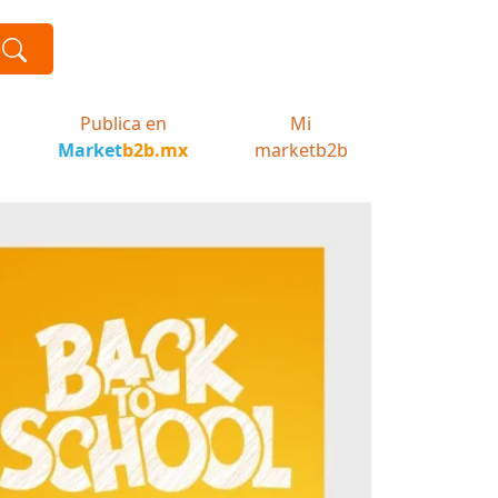
Publica en
Mi
Market
b2b.mx
marketb2b