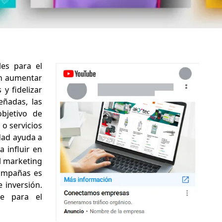
es para el
en aumentar
 y fidelizar
eñadas, las
bjetivo de
o servicios
dad ayuda a
 influir en
l marketing
campañas es
 inversión.
ve para el