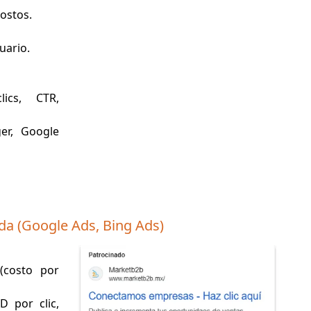
ostos.
uario.
ics, CTR,
er, Google
da (Google Ads, Bing Ads)
(costo por
 por clic,