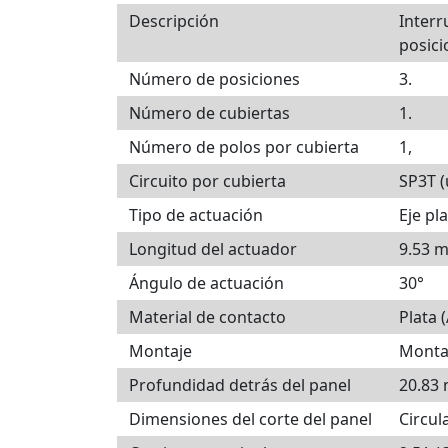
Descripción
Interr
posici
Número de posiciones
3.
Número de cubiertas
1.
Número de polos por cubierta
1,
Circuito por cubierta
SP3T (
Tipo de actuación
Eje pl
Longitud del actuador
9.53 
Ángulo de actuación
30°
Material de contacto
Plata 
Montaje
Monta
Profundidad detrás del panel
20.83
Dimensiones del corte del panel
Circul