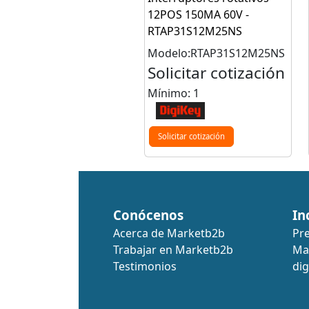
12POS 150MA 60V -
RTAP31S12M25NS
Modelo:RTAP31S12M25NS
Solicitar cotización
Mínimo: 1
Solicitar cotización
Conócenos
In
Acerca de Marketb2b
Pr
Trabajar en Marketb2b
Ma
Testimonios
dig