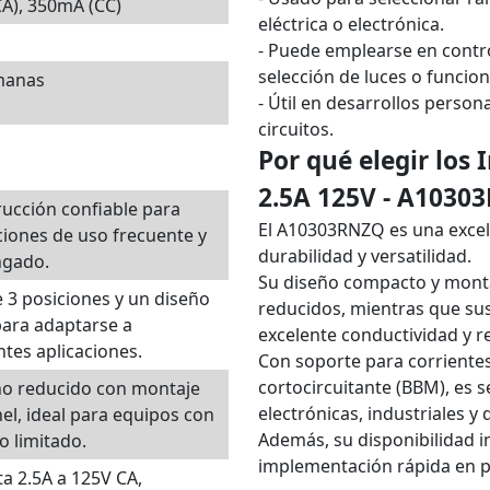
CA), 350mA (CC)
eléctrica o electrónica.
- Puede emplearse en contro
selección de luces o funcion
manas
- Útil en desarrollos perso
circuitos.
Por qué elegir los 
2.5A 125V - A1030
ucción confiable para
El A10303RNZQ es una excel
ciones de uso frecuente y
durabilidad y versatilidad.
ngado.
Su diseño compacto y monta
 3 posiciones y un diseño
reducidos, mientras que sus
ara adaptarse a
excelente conductividad y re
ntes aplicaciones.
Con soporte para corrientes
cortocircuitante (BBM), es s
o reducido con montaje
electrónicas, industriales 
el, ideal para equipos con
Además, su disponibilidad in
o limitado.
implementación rápida en p
a 2.5A a 125V CA,