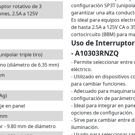
configuración SP3T (unipolar 
uptor rotativo de 3
garantizar una alta conducti
ones, 2.5A a 125V
Es ideal para equipos electr
de hasta 2.5A a 125V CA o 3
cortocircuito (BBM) para m
Uso de Interruptor
- A10303RNZQ
unipolar triple tiro)
- Permite seleccionar entre 
ano (diámetro de 6.35 mm)
eléctrico.
mm
- Utilizado en dispositivos 
para cambiar funciones.
- Adecuado para maquinaria
(Ag)
configuración de parámetro
- Ideal para integrar en pan
je en panel
opciones de configuración.
 mm
- Sirve para cambiar entre 
ar - 9.80 mm de diámetro
iluminación.
- Usado para seleccionar r