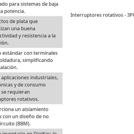
do para sistemas de baja
a potencia.
Interruptores rotativos - 
tos de plata que
tizan una buena
tividad y resistencia a la
ión.
 estándar con terminales
oldadura, simplificando
talación.
n aplicaciones industriales,
ónicas y de consumo
 se requieran
uptores rotativos.
ciona un aislamiento
 con un diseño de no
ircuito (BBM).
 inventario en DigiKey, lo