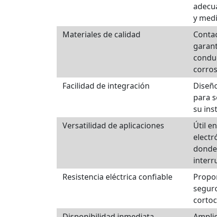
adecua
y medi
Materiales de calidad
Contac
garan
conduc
corros
Facilidad de integración
Diseño
para s
su ins
Versatilidad de aplicaciones
Útil e
electr
donde
interr
Resistencia eléctrica confiable
Propor
seguro
cortoc
Disponibilidad inmediata
Amplio