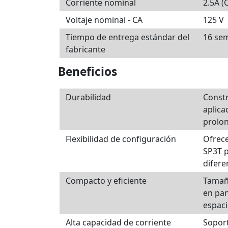
Corriente nominal
2.5A (
Voltaje nominal - CA
125 V
Tiempo de entrega estándar del
16 se
fabricante
Beneficios
Durabilidad
Constr
aplica
prolo
Flexibilidad de configuración
Ofrece
SP3T p
difere
Compacto y eficiente
Tamañ
en pan
espaci
Alta capacidad de corriente
Soport