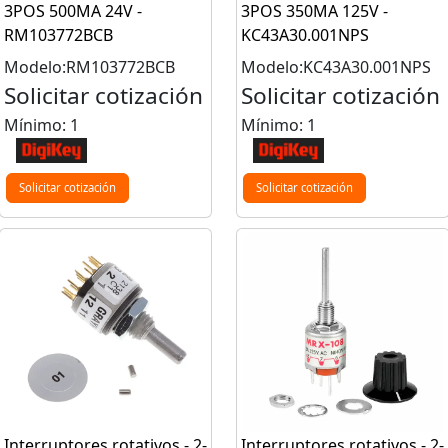
3POS 500MA 24V -
3POS 350MA 125V -
RM103772BCB
KC43A30.001NPS
Modelo:RM103772BCB
Modelo:KC43A30.001NPS
Solicitar cotización
Solicitar cotización
Mínimo: 1
Mínimo: 1
Solicitar cotización
Solicitar cotización
Interruptores rotativos - 2-
Interruptores rotativos - 2-