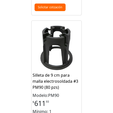
Solicitar cotización
Silleta de 9 cm para
malla electrosoldada #3
PM90 (80 pzs)
Modelo:PM90
611
93
$
Mínimo: 1