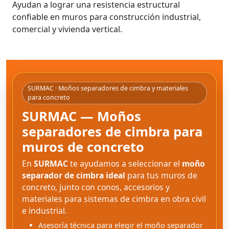
Ayudan a lograr una resistencia estructural
confiable en muros para construcción industrial,
comercial y vivienda vertical.
SURMAC · Moños separadores de cimbra y materiales
para concreto
SURMAC — Moños
separadores de cimbra para
muros de concreto
En
SURMAC
te ayudamos a seleccionar el
moño
separador de cimbra ideal
para tus muros de
concreto, junto con conos, accesorios y
materiales para sistemas de cimbra en obra civil
e industrial.
Asesoría técnica para elegir el moño separador