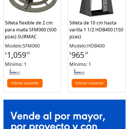
Silleta flexible de 2 cm
Silleta de 10 cm hasta
para malla SFM060 (500
varilla 1 1/2 HDB400 (150
pzas) SURMAC
pzas)
Modelo:SFM060
Modelo:HDB400
1,059
965
00
28
$
$
Mínimo: 1
Mínimo: 1
Solicitar cotización
Solicitar cotización