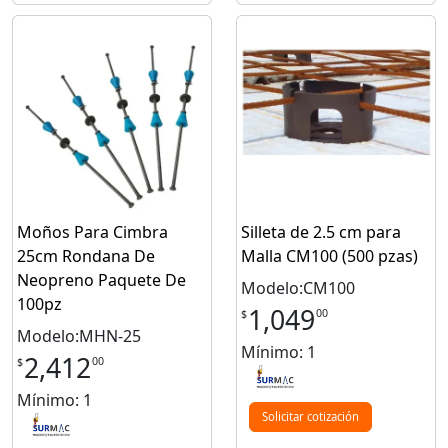
Moños Para Cimbra
Silleta de 2.5 cm para
25cm Rondana De
Malla CM100 (500 pzas)
Neopreno Paquete De
Modelo:CM100
100pz
1,049
00
$
Modelo:MHN-25
Mínimo: 1
2,412
00
$
Mínimo: 1
Solicitar cotización