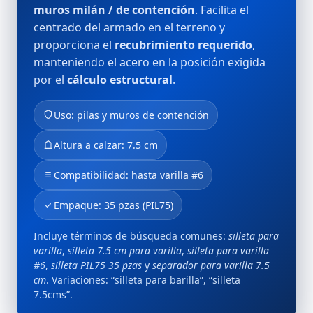
muros milán / de contención
. Facilita el
centrado del armado en el terreno y
proporciona el
recubrimiento requerido
,
manteniendo el acero en la posición exigida
por el
cálculo estructural
.
Uso: pilas y muros de contención
Altura a calzar: 7.5 cm
Compatibilidad: hasta varilla #6
Empaque: 35 pzas (PIL75)
Incluye términos de búsqueda comunes:
silleta para
varilla
,
silleta 7.5 cm para varilla
,
silleta para varilla
#6
,
silleta PIL75 35 pzas
y
separador para varilla 7.5
cm
. Variaciones: “silleta para barilla”, “silleta
7.5cms”.