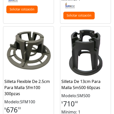
Solicitar cotización
Solicitar cotización
Silleta Flexible De 2.5cm
Silleta De 13cm Para
Para Malla Sfm100
Malla Sm500 60pzas
300pzas
Modelo:SM500
Modelo:SFM100
710
68
$
676
93
$
Mínimo: 1