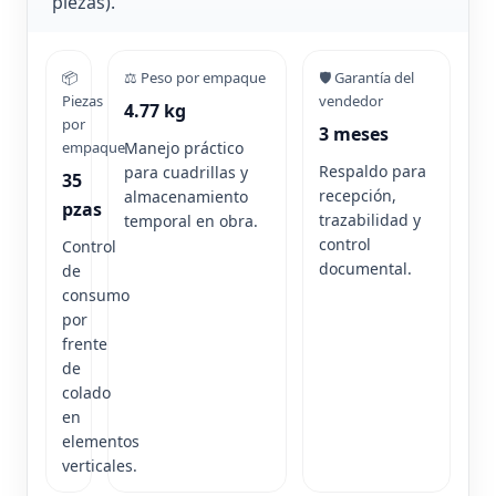
piezas).
📦
⚖️ Peso por empaque
🛡️ Garantía del
Piezas
vendedor
4.77 kg
por
3 meses
empaque
Manejo práctico
Respaldo para
para cuadrillas y
35
recepción,
almacenamiento
pzas
trazabilidad y
temporal en obra.
control
Control
documental.
de
consumo
por
frente
de
colado
en
elementos
verticales.