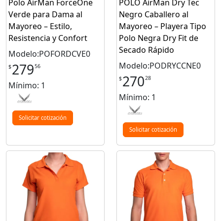
Polo AirMan ForceOne
POLO AirMan Dry Tec
Verde para Dama al
Negro Caballero al
Mayoreo – Estilo,
Mayoreo – Playera Tipo
Resistencia y Confort
Polo Negra Dry Fit de
Secado Rápido
Modelo:POFORDCVE0
Modelo:PODRYCCNE0
279
56
$
270
28
$
Mínimo: 1
Mínimo: 1
Solicitar cotización
Solicitar cotización