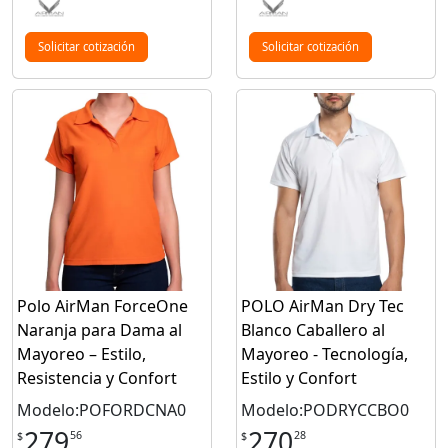
Solicitar cotización
Solicitar cotización
Polo AirMan ForceOne
POLO AirMan Dry Tec
Naranja para Dama al
Blanco Caballero al
Mayoreo – Estilo,
Mayoreo - Tecnología,
Resistencia y Confort
Estilo y Confort
Modelo:POFORDCNA0
Modelo:PODRYCCBO0
279
270
56
28
$
$