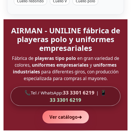
Cuello redondo
Cuello V
Cuello polo
AIRMAN - UNILINE fábrica de
playeras polo y uniformes
empresariales
Fábrica de
playeras tipo polo
en gran variedad de
colores,
uniformes empresariales
y
uniformes
industriales
para diferentes giros, con producción
especializada para compras al mayoreo.
📞
33 3301 6219
📱
Tel / WhatsApp:
|
33 3301 6219
➜
Ver catálogo