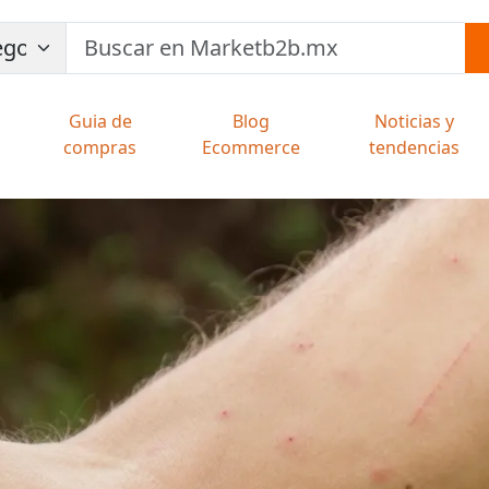
Guia de
Blog
Noticias y
compras
Ecommerce
tendencias