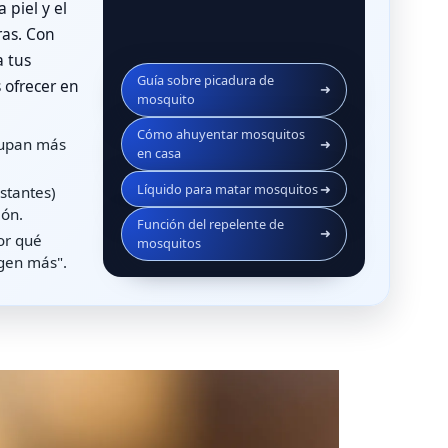
 piel y el
ras. Con
a tus
Guía sobre picadura de
 ofrecer en
➜
mosquito
Cómo ahuyentar mosquitos
ocupan más
➜
en casa
Líquido para matar mosquitos
➜
stantes)
ión.
Función del repelente de
➜
or qué
mosquitos
igen más".