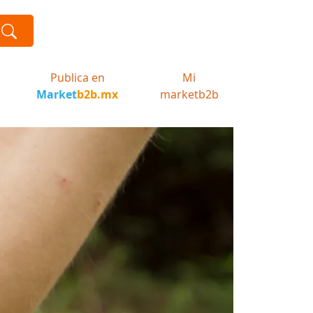
Publica en
Mi
Market
b2b.mx
marketb2b