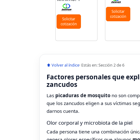
Solicitar
cotización
Solicitar
cotización
⬆ Volver al índice
· Estás en: Sección 2 de 6
Factores personales que expl
zancudos
Las
picaduras de mosquito
no son compl
que los zancudos eligen a sus víctimas se
darnos cuenta.
Olor corporal y microbiota de la piel
Cada persona tiene una combinación única
genera olores específicos que algunos
mo