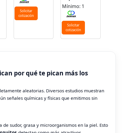
Mínimo: 1
Solicitar
cotización
Solicitar
cotización
ican por qué te pican más los
etamente aleatorias. Diversos estudios muestran
gún señales químicas y físicas que emitimos sin
 de sudor, grasa y microorganismos en la piel. Esto
squitos
detectan como más atractivos.