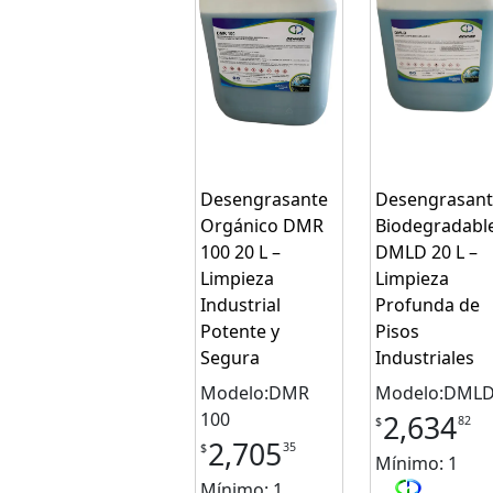
Desengrasante
Desengrasant
Orgánico DMR
Biodegradabl
100 20 L –
DMLD 20 L –
Limpieza
Limpieza
Industrial
Profunda de
Potente y
Pisos
Segura
Industriales
Modelo:DMR
Modelo:DML
100
2,634
82
$
2,705
35
$
Mínimo: 1
Mínimo: 1