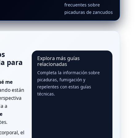
frecuentes sobre
picaduras de zancudos
os
Explora más guías
da para
relacionadas
Completa la información sobre
picaduras, fumigación y
ué me
repelentes con estas guías
ando están
técnicas.
erspectiva
da a
e
tes.
corporal, el