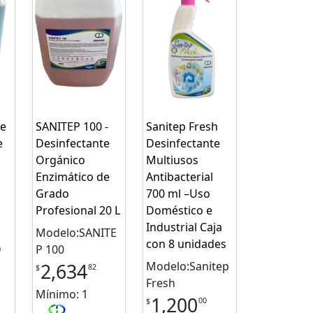
e
SANITEP 100 -
Sanitep Fresh
e
Desinfectante
Desinfectante
Orgánico
Multiusos
Enzimático de
Antibacterial
Grado
700 ml –Uso
Profesional 20 L
Doméstico e
Industrial Caja
Modelo:SANITE
con 8 unidades
D
P 100
Modelo:Sanitep
2,634
82
$
Fresh
Mínimo: 1
1,200
00
$