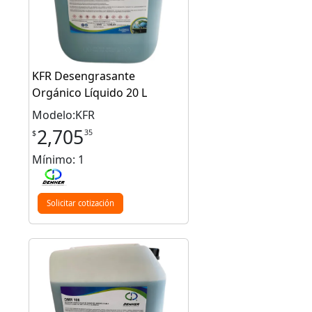
KFR Desengrasante
Orgánico Líquido 20 L
Modelo:KFR
2,705
35
$
Mínimo: 1
Solicitar cotización