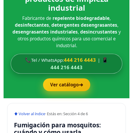
industrial
Fabricante de
repelente biodegradable
,
desinfectantes
,
detergentes desengrasantes
,
desengrasantes industriales
,
desincrustantes
y
otros productos químicos para uso comercial e
industrial.
📞
444 216 4443
📱
Tel / WhatsApp:
|
444 216 4443
➜
Ver catálogo
⬆ Volver al índice
· Estás en: Sección 4 de 6
Fumigación para mosquitos:
cuándo y cómo usarla