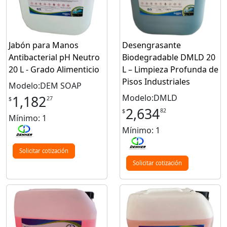
Jabón para Manos
Desengrasante
Antibacterial pH Neutro
Biodegradable DMLD 20
20 L - Grado Alimenticio
L – Limpieza Profunda de
Pisos Industriales
Modelo:DEM SOAP
Modelo:DMLD
1,182
27
$
2,634
82
$
Mínimo: 1
Mínimo: 1
Solicitar cotización
Solicitar cotización