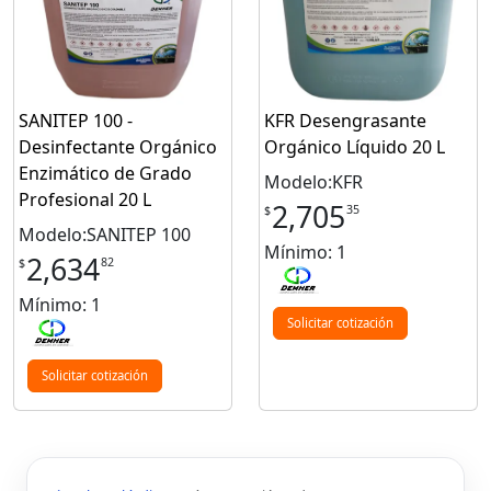
SANITEP 100 -
KFR Desengrasante
Desinfectante Orgánico
Orgánico Líquido 20 L
Enzimático de Grado
Modelo:KFR
Profesional 20 L
2,705
35
$
Modelo:SANITEP 100
Mínimo: 1
2,634
82
$
Mínimo: 1
Solicitar cotización
Solicitar cotización