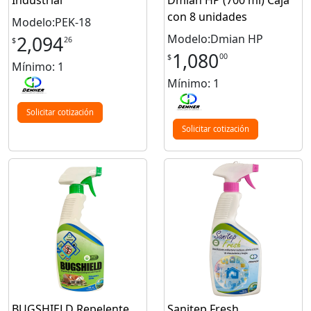
Industrial
Dmian HP (700 ml) Caja
con 8 unidades
Modelo:PEK-18
Modelo:Dmian HP
2,094
26
$
1,080
00
$
Mínimo: 1
Mínimo: 1
Solicitar cotización
Solicitar cotización
BUGSHIELD Repelente
Sanitep Fresh