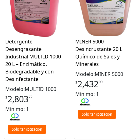
Detergente
MINER 5000
Desengrasante
Desincrustante 20 L
Industrial MULTID 1000
Químico de Sales y
20 L – Enzimático,
Minerales
Biodegradable y con
Modelo:MINER 5000
Desinfectante
2,432
00
$
Modelo:MULTID 1000
Mínimo: 1
2,803
72
$
Mínimo: 1
Solicitar cotización
Solicitar cotización