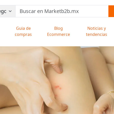
Guia de
Blog
Noticias y
compras
Ecommerce
tendencias