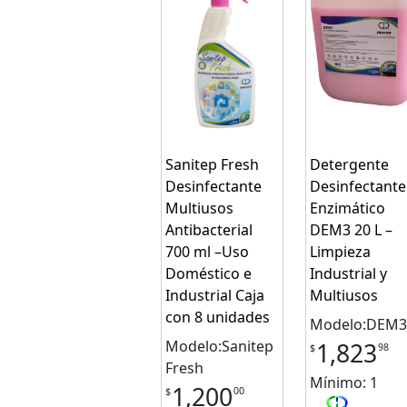
Sanitep Fresh
Detergente
Desinfectante
Desinfectante
Multiusos
Enzimático
Antibacterial
DEM3 20 L –
700 ml –Uso
Limpieza
Doméstico e
Industrial y
Industrial Caja
Multiusos
con 8 unidades
Modelo:DEM3
Modelo:Sanitep
1,823
98
$
Fresh
Mínimo: 1
1,200
00
$