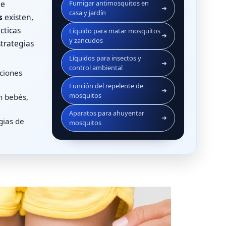
de
Fumigar antimosquitos en
➜
casa y jardín
s
existen,
cticas
Líquido para matar mosquitos
➜
y zancudos
trategias
Líquidos para insectos y
➜
control ambiental
uciones
Función del repelente de
➜
mosquitos
n bebés,
Aparatos para ahuyentar
➜
gias de
mosquitos