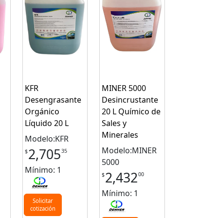
KFR
MINER 5000
Desengrasante
Desincrustante
Orgánico
20 L Químico de
Líquido 20 L
Sales y
Minerales
Modelo:KFR
Modelo:MINER
2,705
35
$
5000
Mínimo: 1
2,432
00
$
Mínimo: 1
Solicitar
cotización