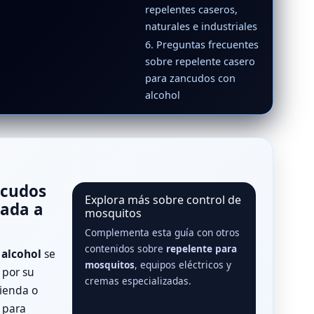
repelentes caseros,
naturales e industriales
6. Preguntas frecuentes
sobre repelente casero
para zancudos con
alcohol
ncudos
Explora más sobre control de
rada a
mosquitos
Complementa esta guía con otros
contenidos sobre
repelente para
 alcohol
se
mosquitos
, equipos eléctricos y
 por su
cremas especializadas.
tienda o
 para