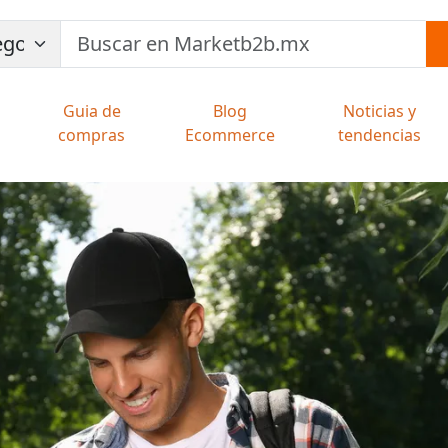
Guia de
Blog
Noticias y
compras
Ecommerce
tendencias