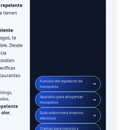
 repelente
a tienen
elente
esgos, te
able. Desde
acia
cesiten
cíficas
staurantes
Función del repelente de
➜
mosquitos
blogs,
Aparatos para ahuyentar
ados.
➜
mosquitos
epelente
 olor
,
Guía sobre mata insectos
➜
eléctricos
Cremas para moscos y