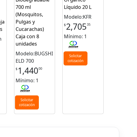
700 ml
Líquido 20 L
(Mosquitos,
Modelo:KFR
ja
Pulgas y
2,705
35
$
s
Cucarachas)
Caja con 8
Mínimo: 1
n
unidades
Modelo:BUGSHI
Solicitar
ELD 700
cotización
1,440
00
$
Mínimo: 1
Solicitar
cotización