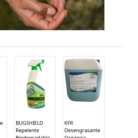
e
BUGSHIELD
KFR
Repelente
Desengrasante
Biodegradable
Orgánico