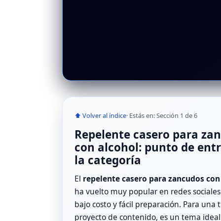
⬆ Volver al índice
· Estás en: Sección 1 de 6
Repelente casero para za
con alcohol: punto de ent
la categoría
El
repelente casero para zancudos con
ha vuelto muy popular en redes sociales
bajo costo y fácil preparación. Para una 
proyecto de contenido, es un tema ideal