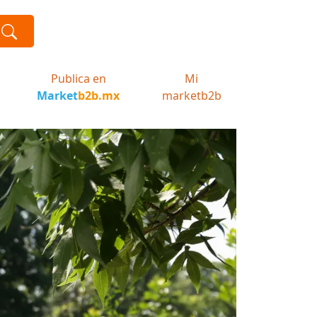
Publica en
Mi
Market
b2b.mx
marketb2b