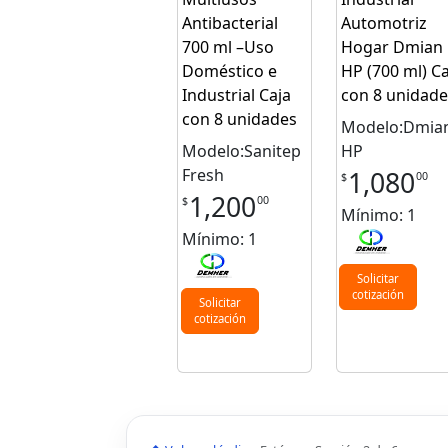
Antibacterial
Automotriz
700 ml –Uso
Hogar Dmian
Doméstico e
HP (700 ml) Ca
Industrial Caja
con 8 unidade
con 8 unidades
Modelo:Dmia
Modelo:Sanitep
HP
Fresh
1,080
00
$
1,200
00
$
Mínimo: 1
Mínimo: 1
Solicitar
cotización
Solicitar
cotización