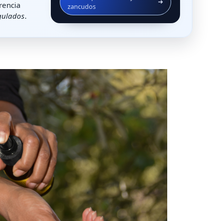
➜
rencia
zancudos
gulados
.