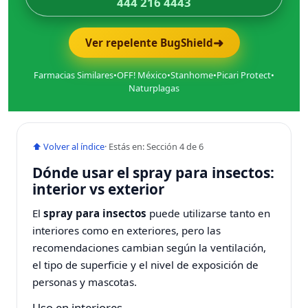
444 216 4443
➜
Ver repelente BugShield
Farmacias Similares
•
OFF! México
•
Stanhome
•
Picari Protect
•
Naturplagas
⬆ Volver al índice
· Estás en: Sección 4 de 6
Dónde usar el spray para insectos:
interior vs exterior
El
spray para insectos
puede utilizarse tanto en
interiores como en exteriores, pero las
recomendaciones cambian según la ventilación,
el tipo de superficie y el nivel de exposición de
personas y mascotas.
Uso en interiores