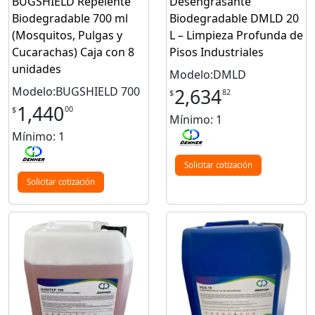
BUGSHIELD Repelente
Desengrasante
Biodegradable 700 ml
Biodegradable DMLD 20
(Mosquitos, Pulgas y
L – Limpieza Profunda de
Cucarachas) Caja con 8
Pisos Industriales
unidades
Modelo:DMLD
Modelo:BUGSHIELD 700
2,634
82
$
1,440
00
$
Mínimo: 1
Mínimo: 1
Solicitar cotización
Solicitar cotización