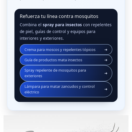
Refuerza tu línea contra mosquitos
Combina el
spray para insectos
con repelentes
de piel, guías de control y equipos para
interiores y exteriores.
Crema para moscos y repelentes tópicos
➜
Guía de productos mata insectos
➜
Spray repelente de mosquitos para
➜
exteriores
Lámpara para matar zancudos y control
➜
eléctrico