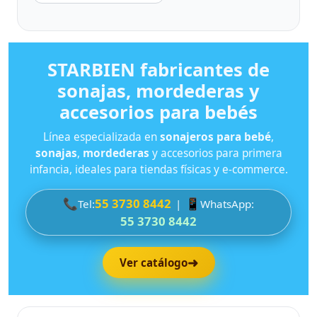
STARBIEN fabricantes de
sonajas, mordederas y
accesorios para bebés
Línea especializada en
sonajeros para bebé
,
sonajas
,
mordederas
y accesorios para primera
infancia, ideales para tiendas físicas y e-commerce.
📞
55 3730 8442
📱
Tel:
|
WhatsApp:
55 3730 8442
➜
Ver catálogo