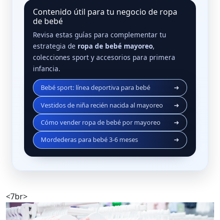
Contenido útil para tu negocio de ropa
de bebé
Revisa estas guías para complementar tu
estrategia de
ropa de bebé mayoreo
,
colecciones sport y accesorios para primera
infancia.
Bebé sport: línea deportiva para bebé
➜
Vestidos de niña recién nacida al mayoreo
➜
Cómo vender ropa de bebé por mayoreo
➜
Mordederas para bebé 3‑6 meses
➜
<7br>