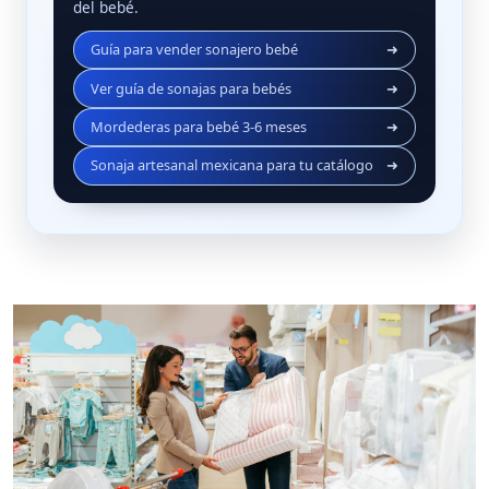
del bebé.
Guía para vender sonajero bebé
➜
Ver guía de sonajas para bebés
➜
Mordederas para bebé 3‑6 meses
➜
Sonaja artesanal mexicana para tu catálogo
➜