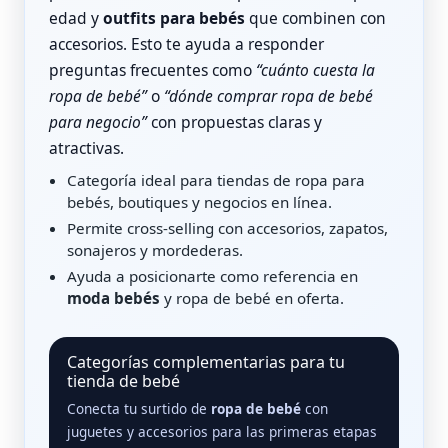
edad y
outfits para bebés
que combinen con
accesorios. Esto te ayuda a responder
preguntas frecuentes como
“cuánto cuesta la
ropa de bebé”
o
“dónde comprar ropa de bebé
para negocio”
con propuestas claras y
atractivas.
Categoría ideal para tiendas de ropa para
bebés, boutiques y negocios en línea.
Permite cross‑selling con accesorios, zapatos,
sonajeros y mordederas.
Ayuda a posicionarte como referencia en
moda bebés
y ropa de bebé en oferta.
Categorías complementarias para tu
tienda de bebé
Conecta tu surtido de
ropa de bebé
con
juguetes y accesorios para las primeras etapas