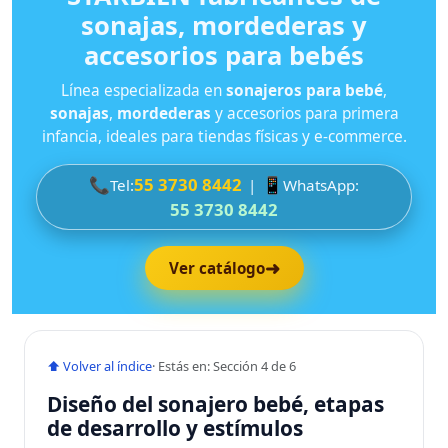
sonajas, mordederas y
accesorios para bebés
Línea especializada en
sonajeros para bebé
,
sonajas
,
mordederas
y accesorios para primera
infancia, ideales para tiendas físicas y e-commerce.
📞
55 3730 8442
📱
Tel:
|
WhatsApp:
55 3730 8442
➜
Ver catálogo
⬆ Volver al índice
· Estás en: Sección 4 de 6
Diseño del sonajero bebé, etapas
de desarrollo y estímulos