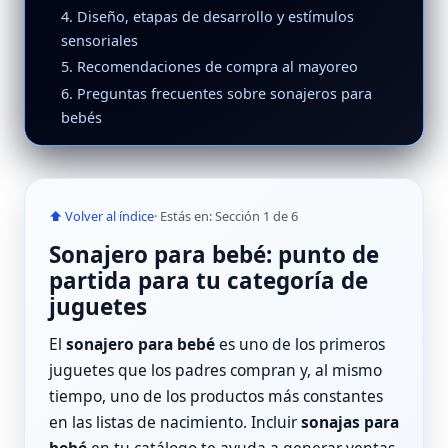
4. Diseño, etapas de desarrollo y estímulos
sensoriales
5. Recomendaciones de compra al mayoreo
6. Preguntas frecuentes sobre sonajeros para
bebés
⬆ Volver al índice
· Estás en: Sección 1 de 6
Sonajero para bebé: punto de
partida para tu categoría de
juguetes
El
sonajero para bebé
es uno de los primeros
juguetes que los padres compran y, al mismo
tiempo, uno de los productos más constantes
en las listas de nacimiento. Incluir
sonajas para