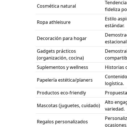
Tendencia
Cosmética natural
fideliza p
Estilo asp
Ropa athleisure
estándar.
Demostrac
Decoración para hogar
estacional
Gadgets prácticos
Demostrabl
(organización, cocina)
compartibi
Suplementos y wellness
Historias
Contenido
Papelería estética/planers
logística.
Productos eco-friendly
Propuesta 
Alto enga
Mascotas (juguetes, cuidado)
variedad.
Personaliz
Regalos personalizados
ocasiones