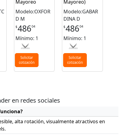
Mayoreo
Mayoreo)
TC
Modelo:OXFOR
Modelo:GABAR
D M
DINA D
486
486
04
04
$
$
Mínimo: 1
Mínimo: 1
Solicitar
Solicitar
cotización
cotización
der en redes sociales
funciona?
esible, alta rotación, visualmente atractivos en
ls.