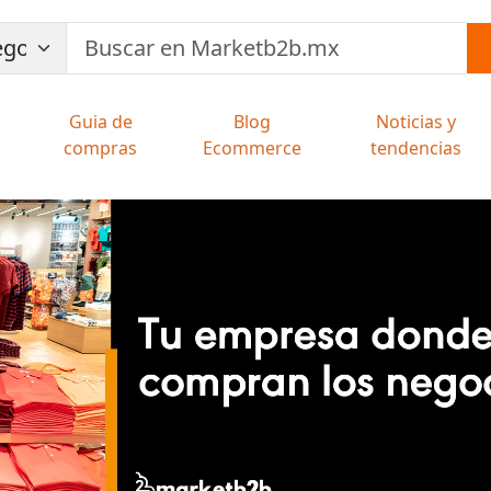
Guia de
Blog
Noticias y
compras
Ecommerce
tendencias