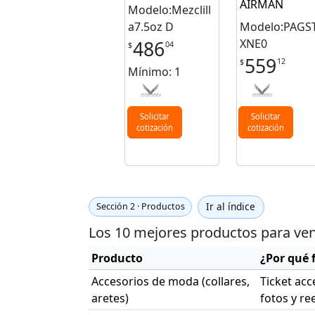
AIRMAN
Modelo:Mezclill
a7.5oz D
Modelo:PAGS
XNE0
486
04
$
559
12
$
Mínimo: 1
Solicitar
Solicitar
cotización
cotización
Ir al índice
Sección 2 · Productos
Los 10 mejores productos para ven
Producto
¿Por qué 
Accesorios de moda (collares,
Ticket acc
aretes)
fotos y ree