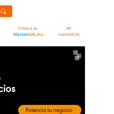
Publica en
Mi
Market
b2b.mx
marketb2b