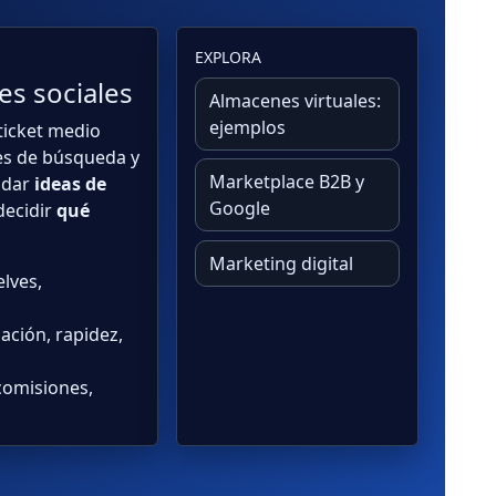
EXPLORA
es sociales
Almacenes virtuales:
ejemplos
ticket medio
les de búsqueda y
Marketplace B2B y
idar
ideas de
Google
decidir
qué
Marketing digital
elves,
zación, rapidez,
comisiones,