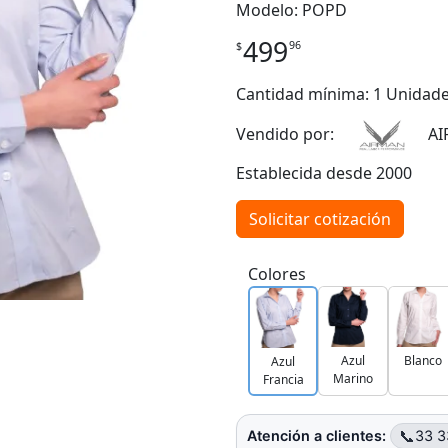
Modelo: POPD
499
96
$
Cantidad mínima: 1 Unidad
Vendido por:
AI
Establecida desde 2000
Solicitar cotización
Colores
Azul
Blanco
Azul
Marino
Francia
📞
Atención a clientes:
33 3