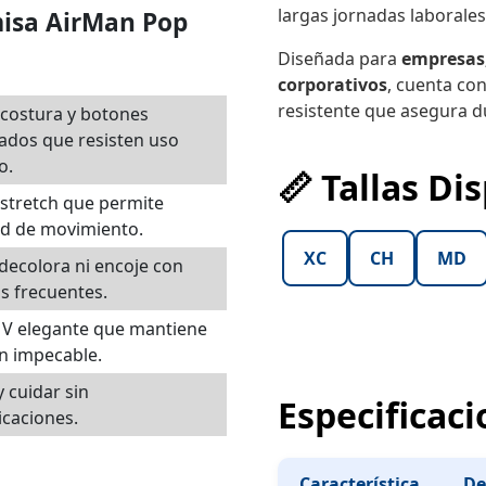
largas jornadas laborales
isa AirMan Pop
Diseñada para
empresas,
corporativos
, cuenta con
resistente que asegura du
costura y botones
ados que resisten uso
o.
📏 Tallas Di
 stretch que permite
ad de movimiento.
XC
CH
MD
decolora ni encoje con
s frecuentes.
 V elegante que mantiene
n impecable.
y cuidar sin
Especificaci
caciones.
Característica
De