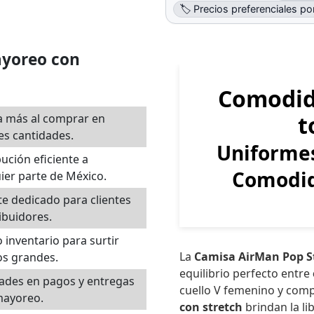
🏷️ Precios preferenciales p
ayoreo con
Comodid
t
a más al comprar en
s cantidades.
Uniformes
bución eficiente a
Comodid
ier parte de México.
e dedicado para clientes
ribuidores.
 inventario para surtir
La
Camisa AirMan Pop S
os grandes.
equilibrio perfecto entre
dades en pagos y entregas
cuello V femenino y com
mayoreo.
con stretch
brindan la l