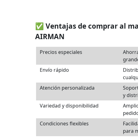
✅ Ventajas de comprar al m
AIRMAN
Precios especiales
Ahorr
grande
Envío rápido
Distri
cualqu
Atención personalizada
Soport
y dist
Variedad y disponibilidad
Amplio
pedid
Condiciones flexibles
Facili
para 