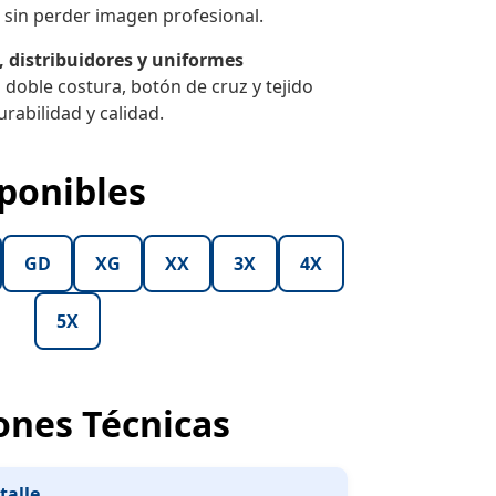
 sin perder imagen profesional.
 distribuidores y uniformes
 doble costura, botón de cruz y tejido
rabilidad y calidad.
sponibles
GD
XG
XX
3X
4X
5X
ones Técnicas
talle