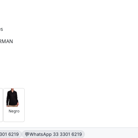
es
RMAN
Negro
💬
301 6219
WhatsApp 33 3301 6219