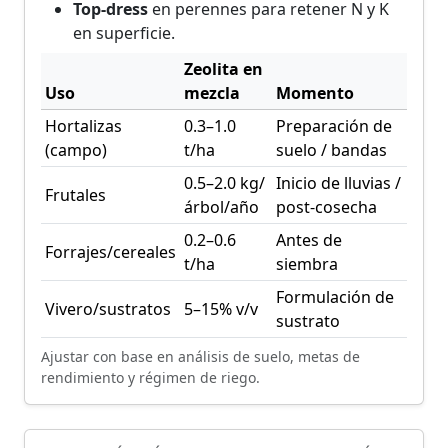
Top-dress
en perennes para retener N y K
en superficie.
Zeolita en
Uso
mezcla
Momento
Hortalizas
0.3–1.0
Preparación de
(campo)
t/ha
suelo / bandas
0.5–2.0 kg/
Inicio de lluvias /
Frutales
árbol/año
post-cosecha
0.2–0.6
Antes de
Forrajes/cereales
t/ha
siembra
Formulación de
Vivero/sustratos
5–15% v/v
sustrato
Ajustar con base en análisis de suelo, metas de
rendimiento y régimen de riego.