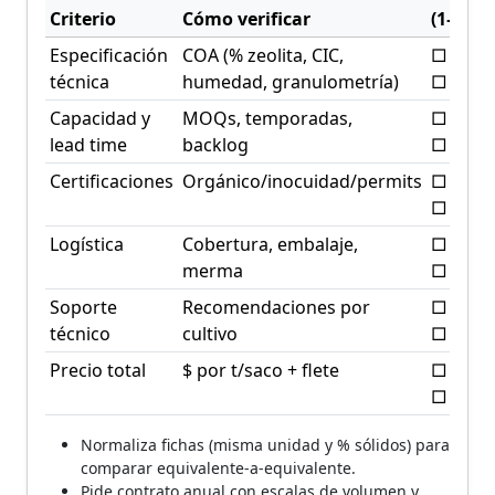
Criterio
Cómo verificar
(1–5)
Especificación
COA (% zeolita, CIC,
□ □ □
técnica
humedad, granulometría)
□ □
Capacidad y
MOQs, temporadas,
□ □ □
lead time
backlog
□ □
Certificaciones
Orgánico/inocuidad/permits
□ □ □
□ □
Logística
Cobertura, embalaje,
□ □ □
merma
□ □
Soporte
Recomendaciones por
□ □ □
técnico
cultivo
□ □
Precio total
$ por t/saco + flete
□ □ □
□ □
Normaliza fichas (misma unidad y % sólidos) para
comparar equivalente-a-equivalente.
Pide contrato anual con escalas de volumen y