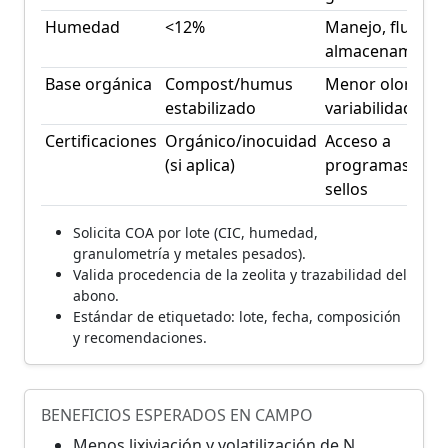
Humedad
<12%
Manejo, flujo y
almacenamient
Base orgánica
Compost/humus
Menor olor y
estabilizado
variabilidad
Certificaciones
Orgánico/inocuidad
Acceso a
(si aplica)
programas y
sellos
Solicita COA por lote (CIC, humedad,
granulometría y metales pesados).
Valida procedencia de la zeolita y trazabilidad del
abono.
Estándar de etiquetado: lote, fecha, composición
y recomendaciones.
BENEFICIOS ESPERADOS EN CAMPO
Menos lixiviación y volatilización de N.