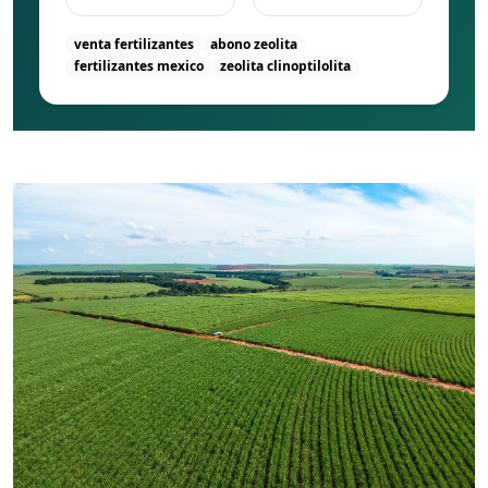
venta fertilizantes
abono zeolita
fertilizantes mexico
zeolita clinoptilolita