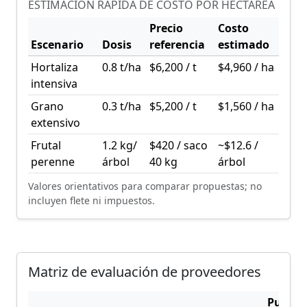
ESTIMACIÓN RÁPIDA DE COSTO POR HECTÁREA
Precio
Costo
Escenario
Dosis
referencia
estimado
Hortaliza
0.8 t/ha
$6,200 / t
$4,960 / ha
intensiva
Grano
0.3 t/ha
$5,200 / t
$1,560 / ha
extensivo
Frutal
1.2 kg/
$420 / saco
~$12.6 /
perenne
árbol
40 kg
árbol
Valores orientativos para comparar propuestas; no
incluyen flete ni impuestos.
Matriz de evaluación de proveedores
Puntaj