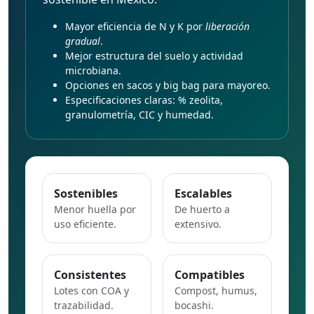
Mayor eficiencia de N y K por
liberación
gradual
.
Mejor estructura del suelo y actividad
microbiana.
Opciones en sacos y big bag para mayoreo.
Especificaciones claras: % zeolita,
granulometría, CIC y humedad.
Sostenibles
Escalables
Menor huella por
De huerto a
uso eficiente.
extensivo.
Consistentes
Compatibles
Lotes con COA y
Compost, humus,
trazabilidad.
bocashi.