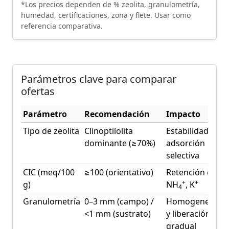
*Los precios dependen de % zeolita, granulometría,
humedad, certificaciones, zona y flete. Usar como
referencia comparativa.
Parámetros clave para comparar
ofertas
Parámetro
Recomendación
Impacto
Tipo de zeolita
Clinoptilolita
Estabilidad y
dominante (≥70%)
adsorción
selectiva
CIC (meq/100
≥100 (orientativo)
Retención de
+
+
g)
NH
, K
4
Granulometría
0–3 mm (campo) /
Homogeneidad
<1 mm (sustrato)
y liberación
gradual