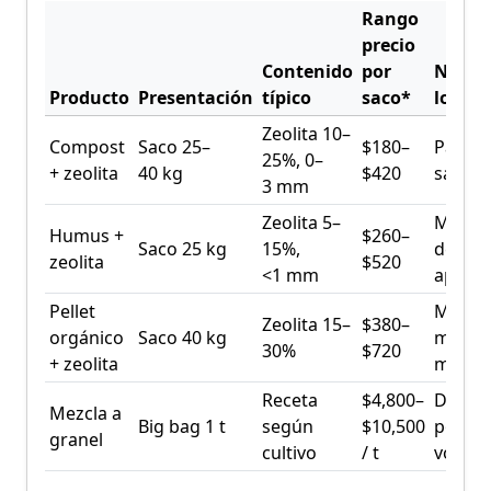
Rango
precio
Contenido
por
Notas
Producto
Presentación
típico
saco*
logíst
Zeolita 10–
Compost
Saco 25–
$180–
Pallet
25%, 0–
+ zeolita
40 kg
$420
sacos
3 mm
Zeolita 5–
Mayor
Humus +
$260–
Saco 25 kg
15%,
densi
zeolita
$520
<1 mm
aparen
Pellet
Mejor
Zeolita 15–
$380–
orgánico
Saco 40 kg
manej
30%
$720
+ zeolita
mecán
Receta
$4,800–
Descu
Mezcla a
Big bag 1 t
según
$10,500
por
granel
cultivo
/ t
volum