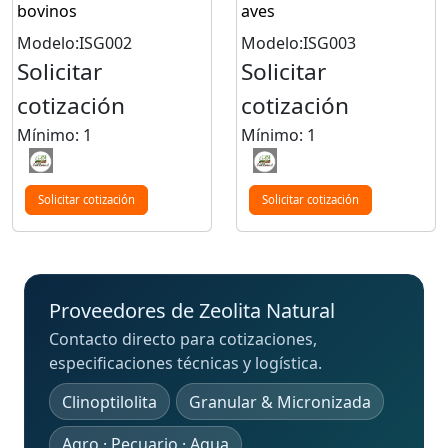
bovinos
aves
Modelo:ISG002
Modelo:ISG003
Solicitar
Solicitar
cotización
cotización
Mínimo: 1
Mínimo: 1
Solicitar cotización
Solicitar cotización
Proveedores de Zeolita Natural
Contacto directo para cotizaciones,
especificaciones técnicas y logística.
Clinoptilolita
Granular & Micronizada
Agro · Pecuario · Agua