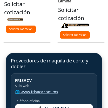
Lámina
Solicitar
Solicitar
cotización
cotización
Solicitar cotización
Solicitar cotización
Proveedores de maquila de corte y
doblez
FRISACV
Sitio web
🌐 www.frisacv.com.mx
Teléfono oficina