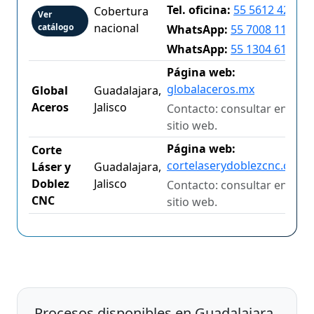
Tel. oficina:
55 5612 4242
Cobertura
Ver
nacional
catálogo
WhatsApp:
55 7008 1102
WhatsApp:
55 1304 6183
Página web:
globalaceros.mx
Global
Guadalajara,
Aceros
Jalisco
Contacto: consultar en el
sitio web.
Página web:
Corte
cortelaserydoblezcnc.com
Láser y
Guadalajara,
Doblez
Jalisco
Contacto: consultar en el
CNC
sitio web.
Procesos disponibles en Guadalajara