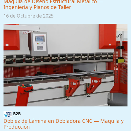
Maquila de Diseño Estructural Metálico —
Ingeniería y Planos de Taller
16 de Octubre de 2025
B2B
Doblez de Lámina en Dobladora CNC — Maquila y
Producción