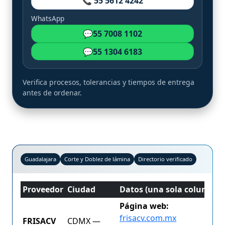
📞 55 5612 4242
WhatsApp
💬
55 7008 1102
💬
55 1304 6183
Verifica procesos, tolerancias y tiempos de entrega
antes de ordenar.
Guadalajara
Corte y Doblez de lámina
Directorio verificado
Proveedor
Ciudad
Datos (una sola columna)
Página web:
frisacv.com.mx
FRISACV
CDMX —