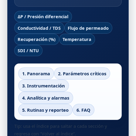
ΔP / Presión diferencial
Conductividad / TDS
Flujo de permeado
Recuperación (%)
Temperatura
SDI / NTU
1. Panorama
2. Parámetros críticos
3. Instrumentación
4. Analítica y alarmas
5. Rutinas y reporteo
6. FAQ
Tip: usa el índice para saltar a cada sección y
regresa con “Volver al índice”.