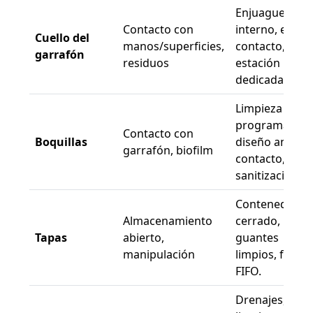
Enjuague
Contacto con
interno, evitar
Cuello del
manos/superficies,
contacto,
garrafón
residuos
estación
dedicada.
Limpieza
programada,
Contacto con
Boquillas
diseño anti-
garrafón, biofilm
contacto,
sanitización.
Contenedor
Almacenamiento
cerrado,
Tapas
abierto,
guantes
manipulación
limpios, flujo
FIFO.
Drenajes,