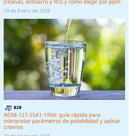
(resinas, antisarro y RO) y cómo elegir por ppm
19 de Enero de 2026
B2B
NOM-127-SSA1-1994: guía rápida para
interpretar parámetros de potabilidad y aplicar
criterios