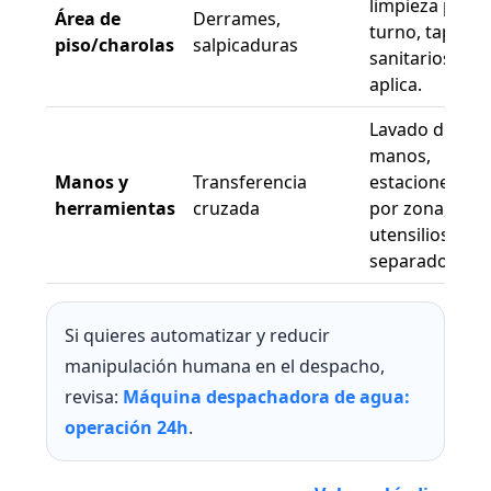
limpieza por
Área de
Derrames,
turno, tapetes
piso/charolas
salpicaduras
sanitarios si
aplica.
Lavado de
manos,
Manos y
Transferencia
estaciones
herramientas
cruzada
por zona,
utensilios
separados.
Si quieres automatizar y reducir
manipulación humana en el despacho,
revisa:
Máquina despachadora de agua:
operación 24h
.