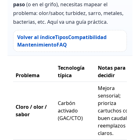
paso
(o en el grifo), necesitas mapear el
problema: olor/sabor, turbidez, sarro, metales,
bacterias, etc. Aquí va una guía práctica.
Volver al índice
Tipos
Compatibilidad
Mantenimiento
FAQ
Tecnología
Notas para
Problema
típica
decidir
Mejora
sensorial;
Carbón
prioriza
Cloro / olor /
activado
cartuchos con
sabor
(GAC/CTO)
buen caudal y
reemplazos
claros.