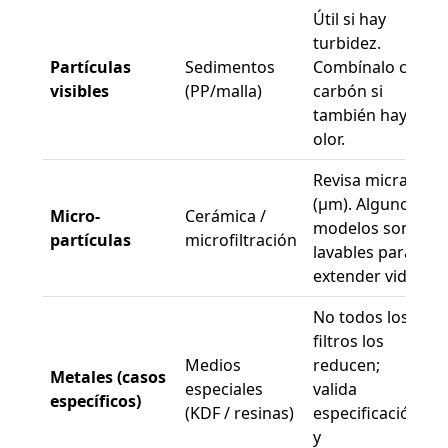
Útil si hay
turbidez.
Partículas
Sedimentos
Combínalo con
visibles
(PP/malla)
carbón si
también hay
olor.
Revisa micraje
(μm). Algunos
Micro-
Cerámica /
modelos son
partículas
microfiltración
lavables para
extender vida.
No todos los
filtros los
Medios
reducen;
Metales (casos
especiales
valida
específicos)
(KDF / resinas)
especificación
y