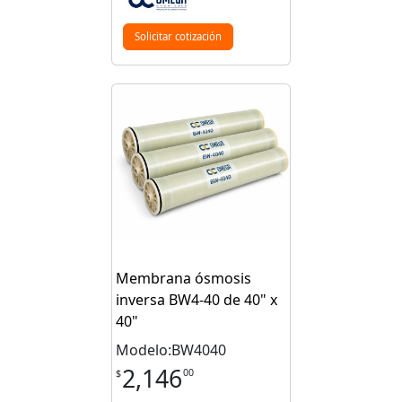
Solicitar cotización
Membrana ósmosis
inversa BW4-40 de 40" x
40"
Modelo:BW4040
2,146
00
$