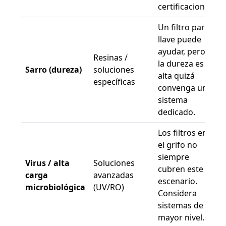
certificaciones.
Un filtro para
llave puede
ayudar, pero si
Resinas /
la dureza es
Sarro (dureza)
soluciones
alta quizá
específicas
convenga un
sistema
dedicado.
Los filtros en
el grifo no
siempre
Virus / alta
Soluciones
cubren este
carga
avanzadas
escenario.
microbiológica
(UV/RO)
Considera
sistemas de
mayor nivel.