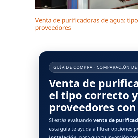
Venta de purificadoras de agua: ti
proveedores
GUÍA DE COMPRA · COMPARACIÓN DE
Venta de purific
el tipo correcto
proveedores con 
Si estás evaluando
venta de purifica
esta guía te ayuda a filtrar opciones 
instalación
, para que tu inversión ten