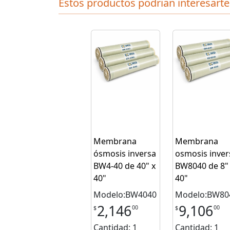
Estos productos podrian interesarte
Membrana
Membrana
ósmosis inversa
osmosis inver
BW4-40 de 40" x
BW8040 de 8"
40"
40"
Modelo:BW4040
Modelo:BW80
2,146
9,106
00
00
$
$
Cantidad: 1
Cantidad: 1