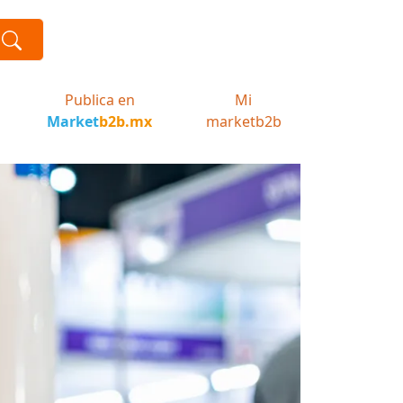
Publica en
Mi
Market
b2b.mx
marketb2b