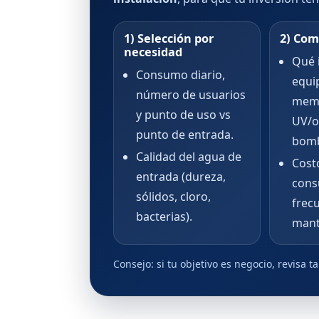
1) Selección por
2) Com
necesidad
Qué i
Consumo diario,
equip
número de usuarios
mem
y punto de uso vs
UV/o
punto de entrada.
bomb
Calidad del agua de
Cost
entrada (dureza,
cons
sólidos, cloro,
frec
bacterias).
mant
Consejo: si tu objetivo es negocio, revisa 