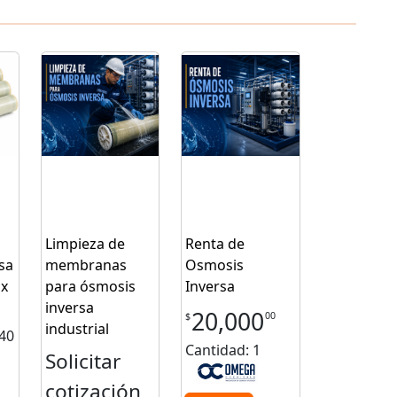
Limpieza de
Renta de
sa
membranas
Osmosis
 x
para ósmosis
Inversa
inversa
20,000
00
$
industrial
40
Cantidad: 1
Solicitar
cotización