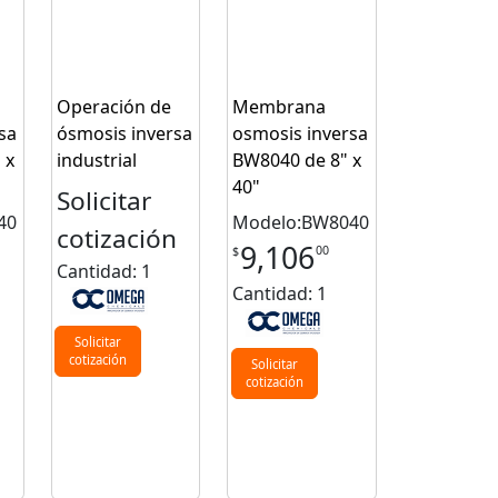
Operación de
Membrana
sa
ósmosis inversa
osmosis inversa
 x
industrial
BW8040 de 8" x
40"
Solicitar
40
Modelo:BW8040
cotización
9,106
00
$
Cantidad: 1
Cantidad: 1
Solicitar
cotización
Solicitar
cotización