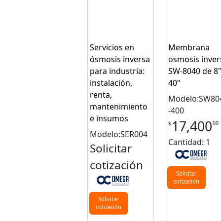
Servicios en
Membrana
ósmosis inversa
osmosis inver
para industria:
SW-8040 de 8"
instalación,
40"
renta,
Modelo:SW80
mantenimiento
-400
e insumos
17,400
00
$
Modelo:SER004
Cantidad: 1
Solicitar
cotización
Solicitar
cotización
Solicitar
cotización