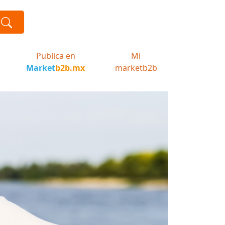
Publica en
Mi
Market
b2b.mx
marketb2b