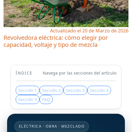
Actualizado el 20 de Marzo de 2026
Revolvedora eléctrica: cómo elegir por
capacidad, voltaje y tipo de mezcla
ÍNDICE
Navega por las secciones del artículo
Sección 1
Sección 2
Sección 3
Sección 4
Sección 5
FAQ
ELÉCTRICA · OBRA · MEZCLADO