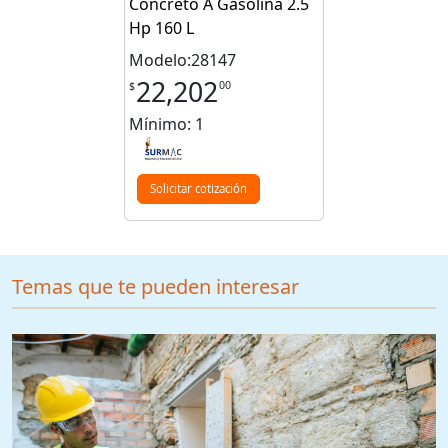
Concreto A Gasolina 2.5
Hp 160 L
Modelo:28147
22,202
00
$
Mínimo: 1
Solicitar cotización
Temas que te pueden interesar