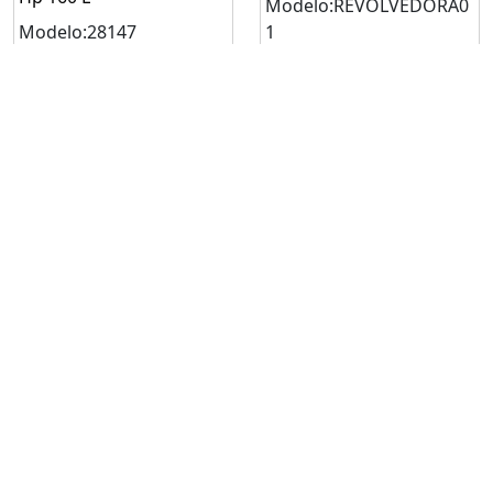
Modelo:REVOLVEDORA0
Modelo:28147
1
Solicitar
22,202
00
$
cotización
Mínimo: 1
Solicitar cotización
Solicitar cotización