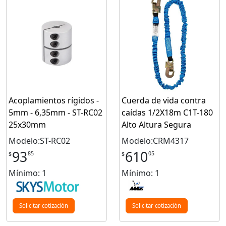
Acoplamientos rígidos -
Cuerda de vida contra
5mm - 6,35mm - ST-RC02
caídas 1/2X18m C1T-180
25x30mm
Alto Altura Segura
Modelo:ST-RC02
Modelo:CRM4317
93
610
85
05
$
$
Mínimo: 1
Mínimo: 1
Solicitar cotización
Solicitar cotización